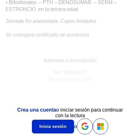
• Bifosfonatos – PTH – DENOSUMAB – SERM –
ESTRONCIO en la tercera edad
Jornada No arancelada. Cupos limitados
Se entregará certificado de asistencia
Informes e Inscripción
Tel: 5950-8972
ffoemo@gmail.com
Crea una cuenta
o iniciar sesión para continuar
con la lectura
o
Inicia sesión