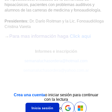
hipoacúsicos, pacientes con problemas auditivos y
alumnos de las carreras de medicina y fonoaudiología.
Presidentes:
Dr. Darío Roitman y la Lic. Fonoaudióloga
Cristina Varela
→
Para mas información haga
Click aqui
Informes e inscripción
semanaluchasordera@hotmail.com
semanaluchasordera@yahoo.com.ar
Crea una cuenta
o iniciar sesión para continuar
con la lectura
o
Inicia sesión