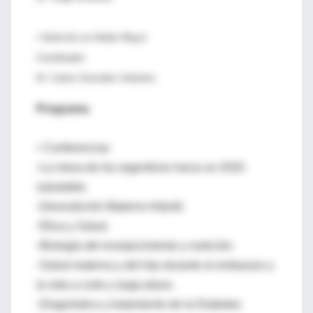
• Nutrición en Adulto Mayor
Coordinador
Dr. Carlos González Infantino
Programa
• Conferencias
◦La mesa de los argentinos hacia un 2020
saludable.
◦Desnutrición Materno Infantil.
◦Ética y Salud.
◦Biología del envejecimiento y nutrición.
◦Salud materna y del hijo durante el embarazo y
la vida a corto y largo plazo.
◦Diagnóstico y tratamiento de la Diabetes