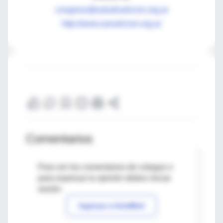
congreso@saludnutricion.org.ar
http://www.sanutricion.org.ar
Comentarios
Para ver los comentarios de colegas o
para expresar tu opinión debes iniciar
sesión
Ingresar a IntraMed