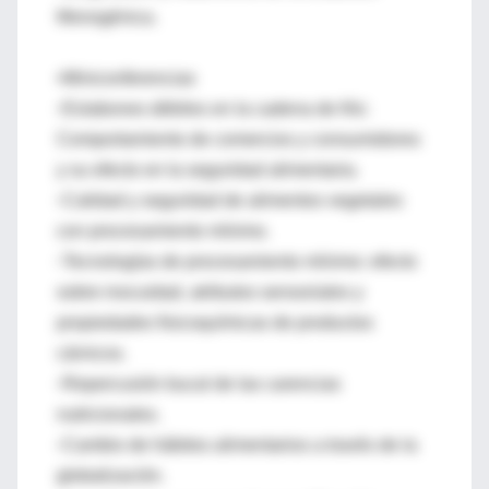
Monogénica.
•Miniconferencias
◦Eslabones débiles en la cadena de frío:
Comportamiento de comercios y consumidores
y su efecto en la seguridad alimentaria.
◦Calidad y seguridad de alimentos vegetales
con procesamiento mínimo.
◦Tecnologías de procesamiento mínimo: efecto
sobre inocuidad, atributos sensoriales y
propiedades fisicoquímicas de productos
cárnicos.
◦Repercusión bucal de las carencias
nutricionales.
◦Cambio de hábitos alimentarios a través de la
globalización.