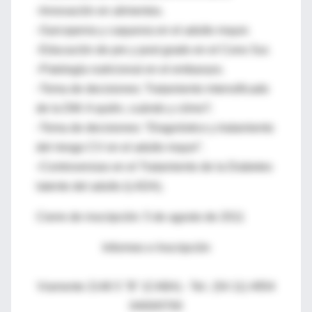
◦Innovación en alimentos.
◦Sarcopenia y caquexia en el adulto mayor.
◦Educación de pre y post grado en el Cono Sur.
◦Patología nutricional en el embarazo.
◦Toma de decisiones: Tratamiento intensificado
de la DM: A quién, cuándo y cómo?.
◦Toma de decisiones: “Diagnóstico y tratamiento
del riesgo CV en el adulto mayor”.
◦Controversias en el Tratamiento de la Diabetes
latente del adulto (LADA).
Cierre de inscripción: 5 de agosto de 2011
Informes e Inscripción
Viamonte 2146 5 ''B'' (CABA) - Tel.: (54 11) 4954
0400/0700