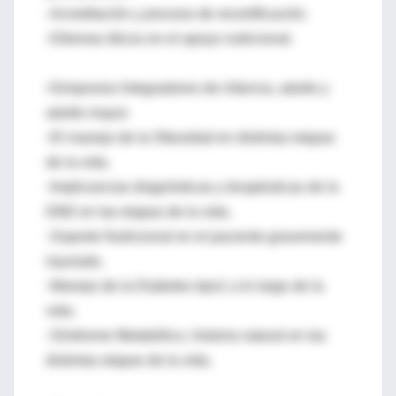
◦Acreditación y proceso de recertificación.
◦Dilemas éticos en el apoyo nutricional.
•Simposios Integradores de infancia, adulto y
adulto mayor.
◦El manejo de la Obesidad en distintas etapas
de la vida.
◦Implicancias diagnósticas y terapéuticas de la
DM2 en las etapas de la vida.
◦Soporte Nutricional en el paciente gravemente
injuriado.
◦Manejo de la Diabetes tipo1 a lo largo de la
vida.
◦Síndrome Metabólico, historia natural en las
distintas etapas de la vida.