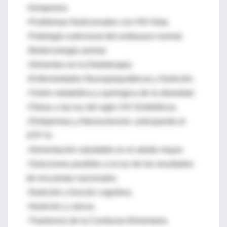
•Simposios
◦Problemas Nutricionales con HIV-Sida.
◦Patología nutricional del embarazo normal.
◦Biotecnología animal.
◦Alimentos en la Dietoterapia.
◦Enfermedades Neuropsiquiátricas y Nutrición.
◦Visión metabólica y quirúrgica de la obesidad.
◦Fibras a las luz del siglo XXI Simbióticos.
◦Dislipemias y Aterosclerosis: anticipando el
ATP IV.
◦Alimentación saludable en el adulto mayor.
◦Soluciones posibles a la luz de los resultados
de encuestas nacionales.
◦Nutrición y función cognitiva.
◦Nutrición y cáncer.
◦Trastornos de la Conducta Alimentaria.