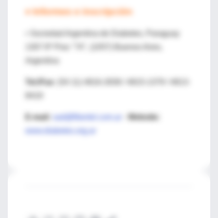
♦ Informes e inscripción
• Sociedad Argentina de Diabetes, Paraguay
1307 8º Piso "74", (1057) Buenos Aires,
Argentina
Tel./Fax:
(54 11) 4816-2838 / 4815-1379 / 4813-
8419
E-mail:
sad@fibertel.com.ar
-
Website:
www.diabetes.org.ar