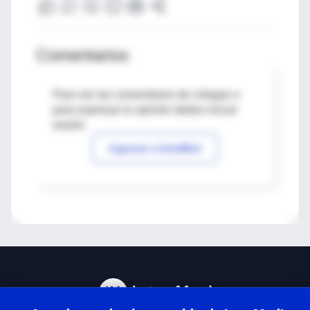
Comentarios
Para ver los comentarios de colegas o
para expresar tu opinión debes iniciar
sesión
Ingresar a IntraMed