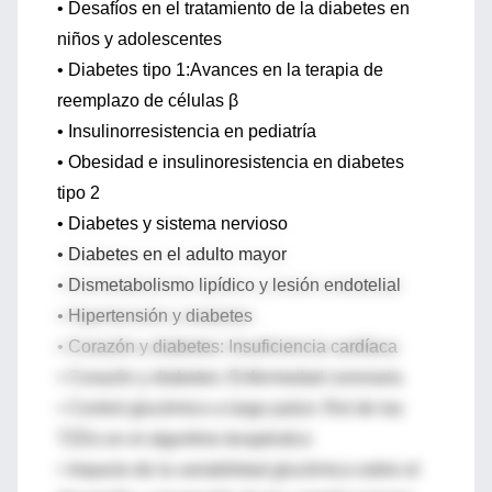
• Desafíos en el tratamiento de la diabetes en
niños y adolescentes
• Diabetes tipo 1:Avances en la terapia de
reemplazo de células β
• Insulinorresistencia en pediatría
• Obesidad e insulinoresistencia en diabetes
tipo 2
• Diabetes y sistema nervioso
• Diabetes en el adulto mayor
• Dismetabolismo lipídico y lesión endotelial
• Hipertensión y diabetes
• Corazón y diabetes: Insuficiencia cardíaca
• Corazón y diabetes: Enfermedad coronaria
• Control glucémico a largo palzo: Rol de las
TZDs en el algoritmo terapéutico
• Impacto de la variabilidad glucémica sobre el