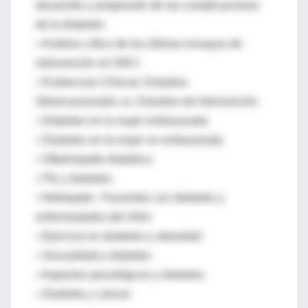
desarrollo y progresión de las complicaciones
de la diabetes
• Análisis crítico de los últimos ensayos de
intervención en DM 2
• Evidencias Clínicas: Estudios
Observacionales vs. Estudios de Intervención
• Diabetes en la mujer embarazada
• Diabetes en la mujer no embarazada
• Oftalmopatía diabética
• Pie y diabetes
• Nefropatía : Pacientes con diabetes y
enfermedades del riñón
• Ejercicio en diabetes y obesidad
• Sexualidad y diabetes
• Aspectos psicológicos y diabetes
• Diabetes y cáncer