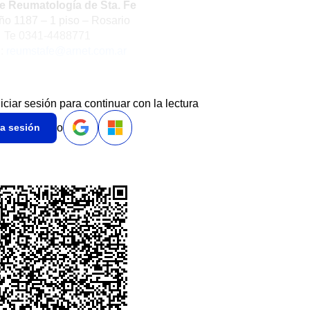
e Reumatología de Sta. Fe
ño 1187 – 1 piso – Rosario
Te 0341-4488771
l:
reumstafe@arnet.com.ar
niciar sesión para continuar con la lectura
o
ia sesión