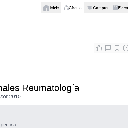
Inicio
Círculo
Campus
Even
onales Reumatología
ssor 2010
rgentina