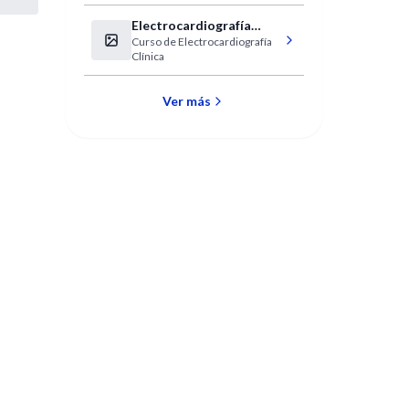
Electrocardiografía
Curso de Electrocardiografía
Clínica
Clínica
Ver más