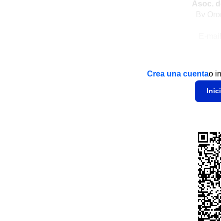
Asoc. d
Bv Oro
E-mai
Crea una cuenta
o i
Inic