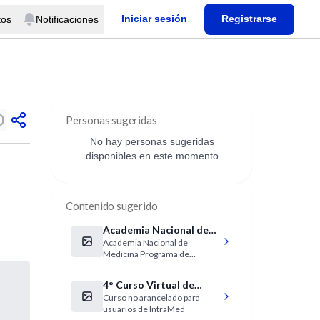
Iniciar sesión
Registrarse
tos
Notificaciones
Personas sugeridas
No hay personas sugeridas
disponibles en este momento
Contenido sugerido
Academia Nacional de
Academia Nacional de
Medicina Programa de
Medicina Programa de
Actividades
Actividades
4° Curso Virtual de
Curso no arancelado para
Actualización de
usuarios de IntraMed
Infecciones Adultos