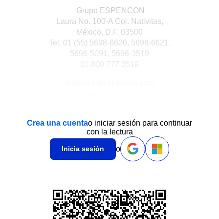
Grupo ESPENCON
Laura No. 100-A Col. Nativitas,
México, D.F. 03500
Tel. 01 (55) 5698-6620, 5698-6621,
5696-5091, 5696-3519
01 800 777 3519
informes@espencon.com
reservaciones@espencon.com
Crea una cuenta
o iniciar sesión para continuar
con la lectura
o
Inicia sesión