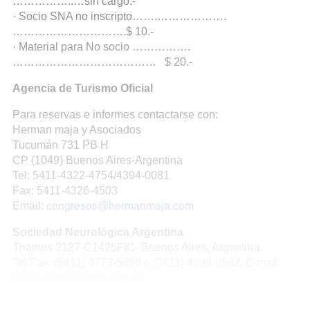
……………..…sin cargo.-
· Socio SNA no inscripto…….……………….
………………………….$ 10.-
· Material para No socio …………….
………………………………… $ 20.-
Agencia de Turismo Oficial
Para reservas e informes contactarse con:
Herman maja y Asociados
Tucumán 731 PB H
CP (1049) Buenos Aires-Argentina
Tel: 5411-4322-4754/4394-0081
Fax: 5411-4326-4503
Email:
congresos@hermanmaja.com
Sociedad Neurológica Argentina
Thames 2127-C1425FIC- Buenos Aires, Argentina.
Tel/Fax: (5411) 4773-5850 o (5411) 4899-0582. E-mail:
snaeventos@arnet.com.ar