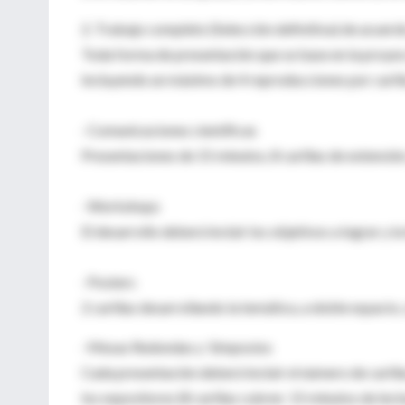
2. Trabajo completo (Selección definitiva) de acuerdo
Toda forma de presentación que se base en la proyec
incluyendo un máximo de 4 reproducciones por caril
· Comunicaciones científicas
Presentaciones de 15 minutos, 8 carillas de extensi
· Workshops
El desarrollo deberá incluir los objetivos a lograr y l
· Posters
2 carillas desarrollando la temática, a doble espaci
· Mesas Redondas y Simposios
Cada presentación deberá incluir el número de carill
los expositores (8 carillas cubren 15 minutos de lect