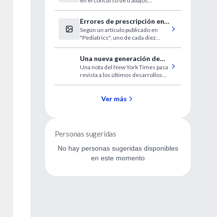
en el concurso de trabajos
científicos de investigación de
control de infecciones intra
Errores de prescripción en
hospitalarias en el 4to. Congreso
Según un artículo publicado en
servicios de urgencia
de la Asociación Pan Americana de
"Pediatrics", uno de cada diez
Control de Infecciones y
pediátricos
niños tratados en servicios de
Epidemiologia Hospitalaria.
urgencia recibe dosis equivocadas
Una nueva generación de
de los fármacos que se le
Una nota del New York Times pasa
anticonceptivos
prescriben o reciben medicación a
revista a los últimos desarrollos
frecuencia incorrecta.
en productos anticonceptivos
Ver más
Personas sugeridas
No hay personas sugeridas disponibles
en este momento