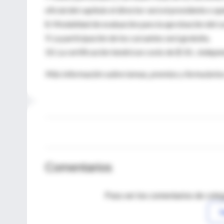
oficial del capítulo el director será el presidente o qu
8. Modalidad de evaluación para la aprobación del c
9. La participación de los cursantes será gratuita.
10. La certificación tendrá un costo de $ 10.-, indepe
Más información sobre temas, premios y formularios
Comentarios
Para ver los comentarios de coleg
I