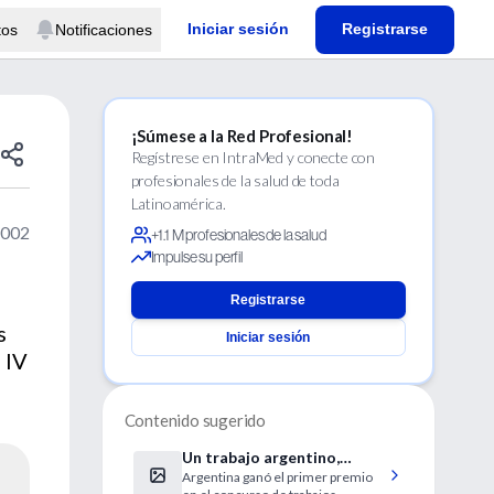
Iniciar sesión
Registrarse
tos
Notificaciones
¡Súmese a la Red Profesional!
Regístrese en IntraMed y conecte con
profesionales de la salud de toda
Latinoamérica.
2002
+1.1 M profesionales de la salud
Impulse su perfil
Registrarse
s
Iniciar sesión
 IV
Contenido sugerido
Un trabajo argentino,
Argentina ganó el primer premio
premiado