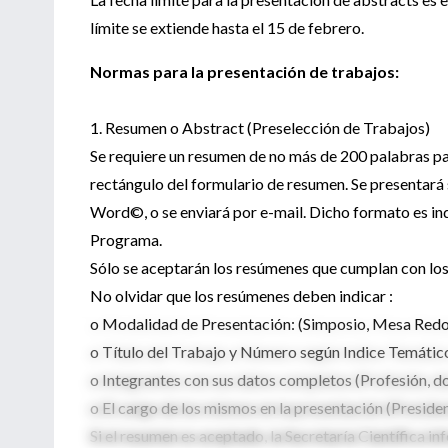
límite se extiende hasta el 15 de febrero.
Normas para la presentación de trabajos:
1. Resumen o Abstract (Preselección de Trabajos)
Se requiere un resumen de no más de 200 palabras pa
rectángulo del formulario de resumen. Se presentará 
Word©, o se enviará por e-mail. Dicho formato es in
Programa.
Sólo se aceptarán los resúmenes que cumplan con los r
No olvidar que los resúmenes deben indicar :
o Modalidad de Presentación: (Simposio, Mesa Redo
o Título del Trabajo y Número según Indice Temátic
o Integrantes con sus datos completos (Profesión, dom
o El cargo de los mismos en la presentación (President
Si el resumen es aceptado, la Secretaría Científica in