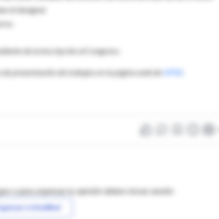
ien él designe)
urso.
ndiente de la inscripción al Congreso.
 de presentación de trabajos en la página web de
APSA
.
as o para expresar tu opinión debes iniciar sesión
ngresar a IntraMed