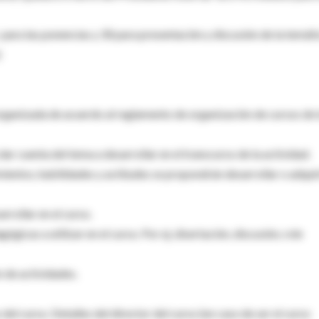
 para las ponencias y 30 para presentación y discusión de la temáti
)
organizada de acuerdo al reglamento de organización de cursos de 
dar cuenta del tema a desarrollar en el transcurso de la actividad.
ientos, habilidades y actitudes se propondrán desarrollar o adquir
rrollar en el curso.
icas a utilizar en el curso. Por ej. disertación, discusión, role
n de actividades.
del curso. Detalles del director del curso (en caso de ser el curso