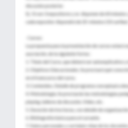
discusión posterior.
Ej : Si son 3 expositores y se disponen de 60 minutos
cada expositor dispondrá de 20 minutos (10 carillas
· Cursos:
La propuesta para la presentación de cursos estará 
asociación, de la siguiente forma :
1. Título del Curso, que deberá ser autoexplicativo y 
2. Objetivos Educacionales. Se precisará qué conocim
en el transcurso del curso.
3. Contenidos. Detalle de programa conceptual a desa
4. Metodología. Se precisarán las metodologías pedagóg
playing, talleres de discusión, Video, etc.
5. Duración de tres horas, con detalle de organizació
6. Bibliografía básica para el cursante.
7. Datos personales y curriulum vitae de los docentes 