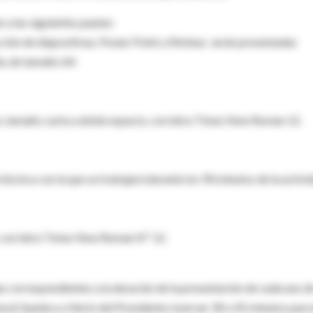
 a las siguientes pautas:
ción de diapositivas, Power Point y filminas serán presentadas
la, de tamaño A4
ón, tamaño carta a doble espacio, con letra Times New Roman 12.
a técnica con la que se trabajará durante los 90 minutos de la activi
o, con letra Times New Roman Nº 12.
as correspondientes a la duración de la presentación de cada uno d
ura) Queda a criterio del Presidente reservar 30 o 45 minutos para 