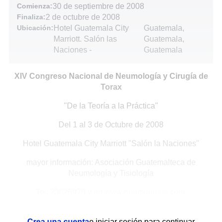
Comienza:
30 de septiembre de 2008
Finaliza:
2 de octubre de 2008
Ubicación:
Hotel Guatemala City
Guatemala,
Marriott. Salón las
Guatemala,
Naciones
-
Guatemala
XIV Congreso Nacional de Neumología y Cirugía de
Torax
"De la Teoría a la Práctica"
Del 1 al 3 de Octubre de 2008
Hotel Guatemala City Marriott "Salón la Naciones"
mayor información: Asociación Guatemalteca de
Neumología y Tisiología
Tel: 23625979 y en
www.neumoguate.com
Crea una cuenta
o iniciar sesión para continuar