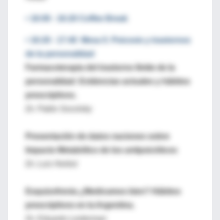
• 16:00 - 16:20 Coffee Break
• 16:20 - 17:40 Mesa 5: Psicosis y trastornos
de la personalidad
Farmacoterapia del trastorno límite de la
personalidad: Evidencias actuales y hábitos
prescriptivos.
Dr. Pablo Socolsky
Presentación de datos naciones sobre
Impacto Metabólico de los antipsicóticos
Dr. Luis Herbst
Esquizofrenia ¿Medicamos bien? Hábitos
prescriptivos en la Argentina.
Dr. Eduardo Leiderman