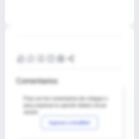
Comentarios
Para ver los comentarios de colegas o
para expresar tu opinión debes iniciar
sesión
Ingresar a IntraMed