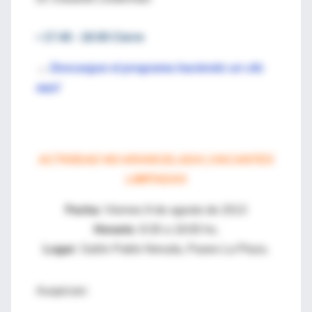
• 17:40 - 18:00 Cierre
→
Descargue el programa haciendo un clic
aquí
ACTIVIDAD NO ARANCELADA | VACANTES
LIMITADAS
Fecha:
Viernes 9 de agosto de 2013
Horario:
8:30 a 18:00 hs.
Lugar:
Salón Pablo Neruda, Paseo La Plaza.
Auspician: