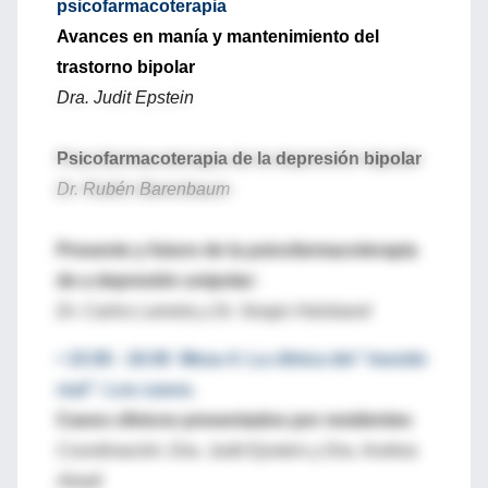
psicofarmacoterapia
Avances en manía y mantenimiento del
trastorno bipolar
Dra. Judit Epstein
Psicofarmacoterapia de la depresión bipolar
Dr. Rubén Barenbaum
Presente y futuro de la psicofarmacoterapia
de a depresión unipolar:
Dr. Carlos Lamela y Dr. Sergio Halsband
• 15:00 - 16:00 Mesa 4: La clínica del “mundo
real”: Los casos.
Casos clínicos presentados por residentes
Coordinación: Dra. Judit Epstein y Dra. Andrea
Abadi