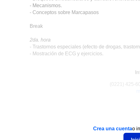
- Mecanismos.
- Conceptos sobre Marcapasos
Break
2da. hora
- Trastornos especiales (efecto de drogas, trastorno
- Mostración de ECG y ejercicios.
In
(0221) 425-6
m
Crea una cuenta
o i
Inic