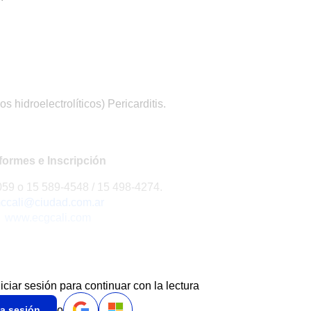
s hidroelectrolíticos) Pericarditis.
formes e Inscripción
059 o 15 589-4548 / 15 498-4274.
ccali@ciudad.com.ar
www.ecgcali.com
niciar sesión para continuar con la lectura
o
ia sesión