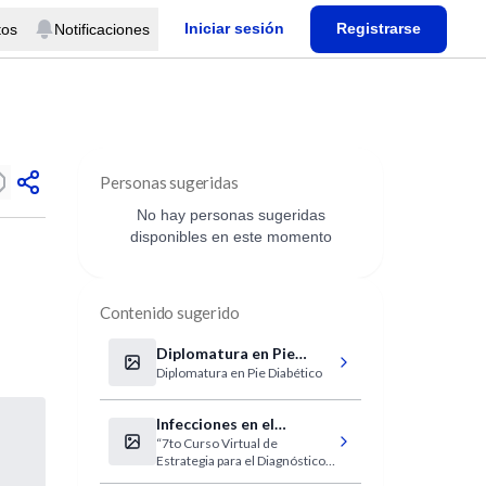
Iniciar sesión
Registrarse
tos
Notificaciones
Personas sugeridas
No hay personas sugeridas
disponibles en este momento
Contenido sugerido
Diplomatura en Pie
Diplomatura en Pie Diabético
Diabético
Infecciones en el
“7to Curso Virtual de
Paciente Crítico
Estrategia para el Diagnóstico y
Tratamiento de las Infecciones