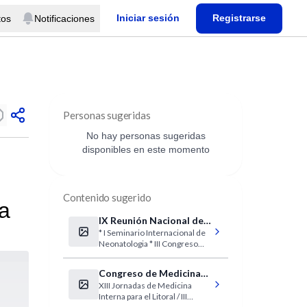
Iniciar sesión
Registrarse
tos
Notificaciones
Personas sugeridas
No hay personas sugeridas
disponibles en este momento
Contenido sugerido
ca
IX Reunión Nacional de
* I Seminario Internacional de
Pediatria
Neonatologia * III Congreso
Estatal de Pediatria * VIII
Congreso de Antimicrobianos
Congreso de Medicina
y Vacunas * VII Simposio de
XIII Jornadas de Medicina
Interna
Enfermeria Pediatrica
Interna para el Litoral / III