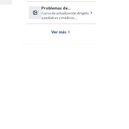
Congreso Internacional de
Medicina Interna
Problemas de
Curso de actualización dirigido
crecimiento en Pediatría
a pediatras y médicos
generales que atienden niños
Ver más