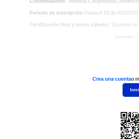
Coordinadores
: Moneda Congresos&Convenci
Período de inscripción
Hasta el 15 de AGOSTO 
Certificación final y horas cátedra
: Diploma de 
:
c
Contactos
Crea una cuenta
o i
Inic