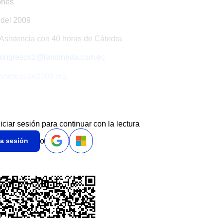
ones
del 2009
Asistencia con 40 horas de Cátedra
ongresos1@lamoneda.com.ec
www.slipe2009.org
niciar sesión para continuar con la lectura
o
ia sesión