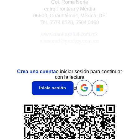
Col. Roma Norte
entre Frontera y Mérdia
06600, Cuauhtémoc, México, DF.
Tel. 5574 8528, 5584 0468
www.paralasalud.com.mx
sistemed@prodigy.com.mx
Crea una cuenta
o iniciar sesión para continuar
con la lectura
o
Inicia sesión