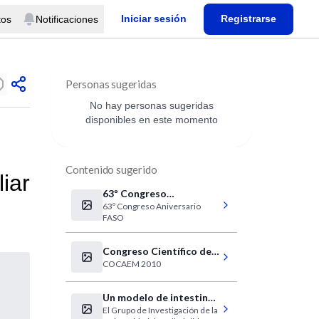
Iniciar sesión
Registrarse
tos
Notificaciones
Personas sugeridas
No hay personas sugeridas
disponibles en este momento
Contenido sugerido
iar
63º Congreso
63º Congreso Aniversario
Aniversario FASO
FASO
Congreso Científico de
COCAEM 2010
Estudiantes de Medicina
Un modelo de intestino
El Grupo de Investigación de la
permite probar