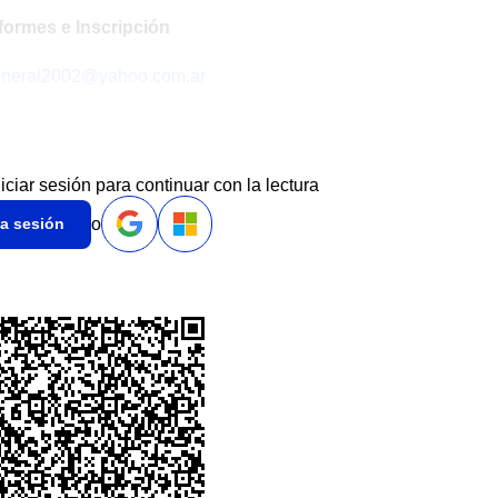
formes e Inscripción
neral2002@yahoo.com.ar
niciar sesión para continuar con la lectura
o
ia sesión