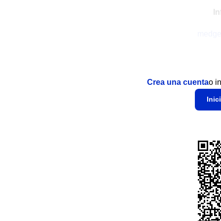
In
medge
Crea una cuenta
o i
Inic