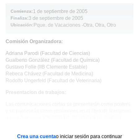
Comienza:
1 de septiembre de 2005
Finaliza:
3 de septiembre de 2005
Ubicación:
Pque. de Vacaciones
-
Otra, Otra, Otro
Comisión Organizadora
:
Adriana Parodi (Facultad de Ciencias)
Gualberto González (Facultad de Química)
Gustavo Folle (IIB Clemente Estable)
Rebeca Chávez (Facultad de Medicina)
Rodolfo Ungerfeld (Facultad de Veterinaria)
Presentacion de trabajos:
Las comunicaciones cortas se presentarán como posters
y se publicarán como resúmenes en el libro de Resumen
de las Jornadas.
CIERRE DE RECEPCION: 30/6/05
Crea una cuenta
o iniciar sesión para continuar