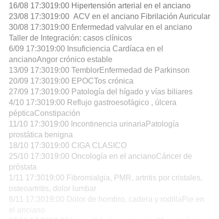
16/08 17:3019:00 Hipertensión arterial en el anciano
23/08 17:3019:00 ACV en el anciano Fibrilación Auricular
30/08 17:3019:00 Enfermedad valvular en el anciano
Taller de Integración: casos clínicos
6/09 17:3019:00 Insuficiencia Cardíaca en el
ancianoAngor crónico estable
13/09 17:3019:00 TemblorEnfermedad de Parkinson
20/09 17:3019:00 EPOCTos crónica
27/09 17:3019:00 Patología del hígado y vías biliares
4/10 17:3019:00 Reflujo gastroesofágico , úlcera
pépticaConstipación
11/10 17:3019:00 Incontinencia urinariaPatología
prostática benigna
18/10 17:3019:00 CIGA CLASICO
25/10 17:3019:00 Oncología en el ancianoCáncer de
próstata
1/11 17:3019:00 Fibromialgia, PMR, artritis por cristales,
osteoartritis, dolor lumbar
8/11 17:3019:00 Dolor de hombro, cadera y rodillaPie en
el anciano