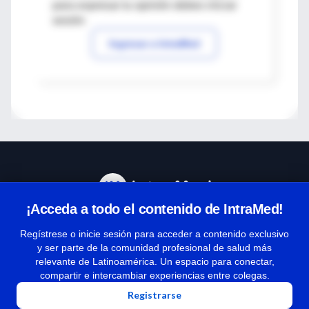
para expresar tu opinión debes iniciar
sesión
Ingresar a IntraMed
¡Acceda a todo el contenido de IntraMed!
Centro de Ayuda
Regístrese o inicie sesión para acceder a contenido exclusivo
y ser parte de la comunidad profesional de salud más
relevante de Latinoamérica. Un espacio para conectar,
Términos y condiciones
compartir e intercambiar experiencias entre colegas.
| Políticas de privacidad
Registrarse
| Todos los derechos reservados | Copyright 1997-2026