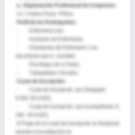
a.. Organización Profesional de Congresos:
Lic. Cristina Paula Piñera.
Perfil de los Participantes:
- Enfermeras (os)
- Auxiliares de Enfermeras
- Estudiantes de Enfermería ( con
documento que lo acredite)
- Psicólogos de la Salud.
- Trabajadores Sociales.
Cuota de Inscripción:
- Cuota de Inscripción por Delegado:
$ 200. 00 (USD).
- Cuota de Inscripción por Acompañante: $
100. 00 (USD).
El Pago de la Cuota de Inscripción se Realizará
durante la Acreditación en