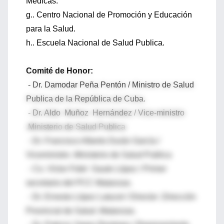
Medicas.
g.. Centro Nacional de Promoción y Educación
para la Salud.
h.. Escuela Nacional de Salud Publica.
Comité de Honor:
- Dr. Damodar Peña Pentón / Ministro de Salud
Publica de la República de Cuba.
- Dr. Aldo Muñoz Hernández / Vice-ministro
.Ministerio de Salud Publica
- Dr. Francisco Alberto Durán García /
Viceministro .Ministerio de Salud Publica
- Co. Víctor Fidel Gaute López / Primer
secretario del PCC Matanzas.
- Dr. Ernesto López Latucet / Director .Dirección
Provincial de Salud .Matanzas.