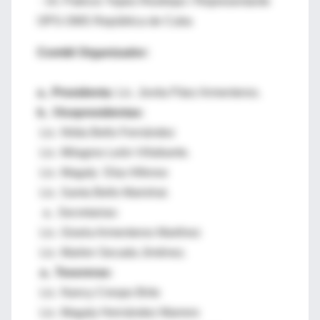
- Dr. Patricio Yepes Restrepo / Representante
OPS-OMS República de Cuba
Comité Organizador:
a.. Presidenta:
Lic. Jovita Páez Armenteros.
b.. Vicepresidentas:
Lic. Nilda Bello Fernández
Lic. Milagros León Villafuerte.
Lic. Magaly Díaz Alfonso
Lic. Santa Bello Marishal.
a.. Secretarias:
Lic. Gisela Armenteros Martínez
Lic. Marlen Secada Jiménez.
a.. Tesoreras:
Lic. Nancy Crespo Brito
Lic. Magaly Hernández Marrero