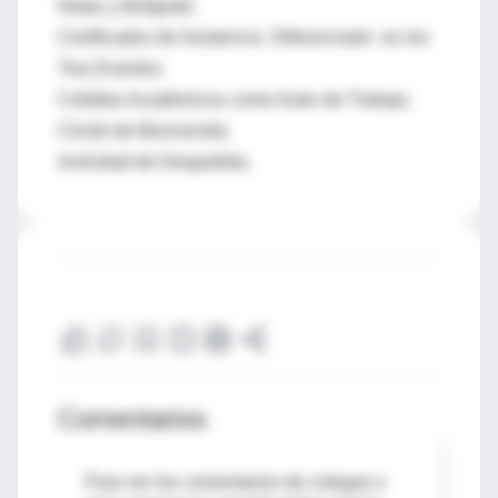
Notas y Bolígrafo.
Certificados de Asistencia Diferenciado en los
Tres Eventos.
Créditos Académicos como Autor de Trabajo.
Cóctel de Bienvenida
Actividad de Despedida.
Comentarios
Para ver los comentarios de colegas o