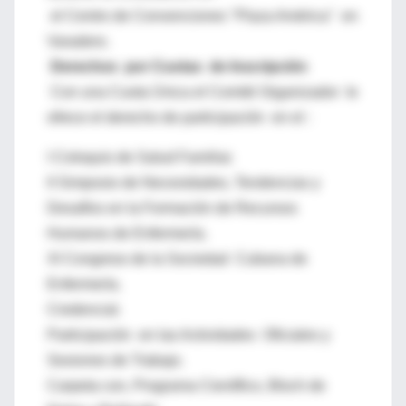
el Centro de Convenciones "Plaza América" en
Varadero.
Derechos por Cuotas de Inscripción
Con una Cuota Única el Comité Organizador le
ofrece el derecho de participación en el :
I Coloquio de Salud Familiar.
II Simposio de Necesidades, Tendencias y
Desafíos en la Formación de Recursos
Humanos de Enfermería.
XI Congreso de la Sociedad Cubana de
Enfermería.
Credencial.
Participación en las Actividades Oficiales y
Sesiones de Trabajo.
Carpeta con, Programa Científico, Bloch de