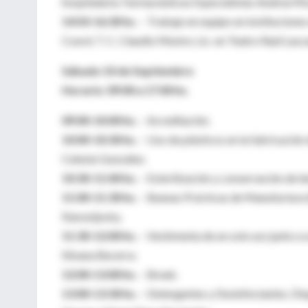
hospitalaria. Farmacéuticas Especialistas Andrea Mos
14:50-16:30 hs.
– Trabajo en equipo en instituciones
Coord. T. C. Claudio Mestre, Lic. en Teatro Raúl Las
Sábado 10 de Septiembre
Horario: 09:00 a 17:00 hs.
09:00-10:00 hs.
– Acreditación.
10:00-10:30 hs.
– Uso de plásticos en la fabricació
Celeste González.
10:30-11:00 hs.
– Esterilización y conservación de l
11:00-11:30 hs.
– Buenas Prácticas de Manufactura 
Staravijosky.
11:30-12:00 hs.
– Vestimenta de un solo uso junto a 
Silvana Becerra.
12:00-13:00 hs.
– Break.
13:00-13:30 hs.
– Detergentes y Desinfectantes. Di