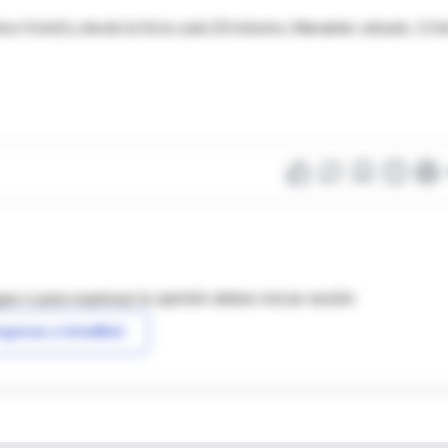
ton Hotel) y desde la feria cada 20 minutos.
Horario:
sábado, 13 d
as o para expresar tu opinión debes iniciar sesión
ngresar a IntraMed