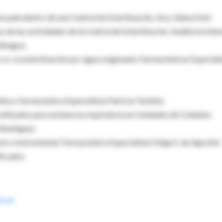
cuada dentro de una Central de Esterilización. Arq. Liliana Font.
de las actividades de la Central de Esterilización. Auditoria Inter
 Bengoa.
no vs. La esterilización por agua oxigenada. Farmacéuticas Especiali
ica. Farmacéutica Especialista Patricia Tarletta.
tilizados para asistencia respiratoria en Unidades de Cuidados
 Rodríguez.
s e instrumental. Farmacéutica Especialista Helga S. de Agostini.
ficados.
m.ar