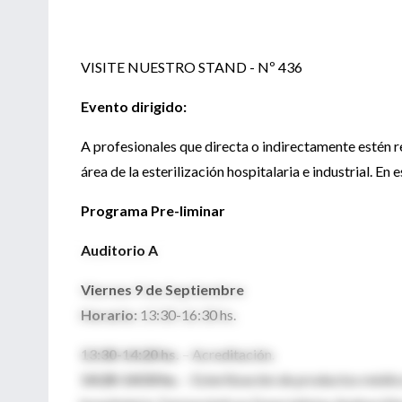
VISITE NUESTRO STAND - Nº 436
Evento dirigido:
A profesionales que directa o indirectamente estén re
área de la esterilización hospitalaria e industrial. En
Programa Pre-liminar
Auditorio A
Viernes 9 de Septiembre
Horario:
13:30-16:30 hs.
13:30-14:20 hs.
– Acreditación.
14:20-14:50 hs.
– Esterilización de productos médicos