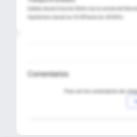
Salidas desde Estación Retiro (en la vereda del Shera
Septiembre desde las 10:30 hasta las 18:00 hs.
Comentarios
Para ver los comentarios de coleg
I