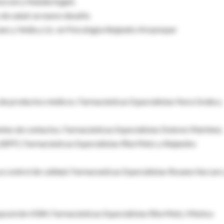
coni y Natalia Sygiel.
 de salud: un nuevo desafío.
cano y Vedia y Lic. en Psicología Alejandro Kreymayer
n de productos médicos. Farmacéuticas Especialistas Nora Graña y
entes de contactos. Farmacéuticas Especialistas Dolores Martínez.
(BPF). Farmacéuticas Especialistas Rita Metz y Alejandra
su control de calidad. Farmaceuticas Especialistas Rosana Vaccaro
sposición 4344. Farmacéuticas Especialistas Rita Metz, Mónica