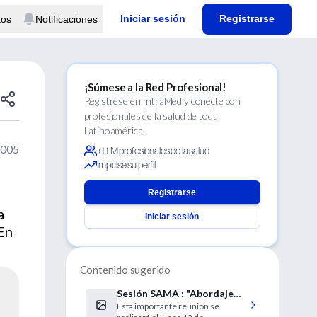
Iniciar sesión
Registrarse
tos
Notificaciones
¡Súmese a la Red Profesional!
Regístrese en IntraMed y conecte con
profesionales de la salud de toda
Latinoamérica.
2005
+1.1 M profesionales de la salud
Impulse su perfil
Registrarse
a
Iniciar sesión
 En
Contenido sugerido
Sesión SAMA : "Abordaje
Esta importante reunión se
transdisciplinario de la