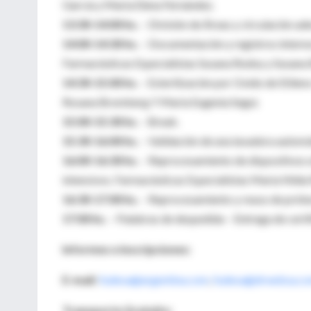
García y Maria Elena Fernández.
13:30-14:00 hs.
– División de Áreas y circulación ade
14:00-14:30 hs.
– Documentación y registros internos 
Farmacéuticas Especialistas Susana Rodoy y Susana
14:30-15:00 hs
. – Esterilización por Oxido de Etile
Rosana Bromberg Y Maria Eugenia Segui.
15:00-15:30 hs
. – Break.
15:30-16:00 hs.
– Validación de una lavadora automát
16:00-16:30 hs.
– Reprocesamiento de dispositivos u
intensivos. Farmacéuticas Especialistas Maria Nilda
16:30-17:00 hs.
– Reprocesamiento y reuso de prótesi
17:00 hs.
– Palabras de despedida – Entrega de certi
Informes e inscripciones:
E-mail:
fudesa@argentina.com
,
fudesa@drwebsa.co
Transporte Gratuito: