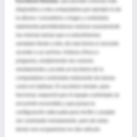
Escritorio Remoto:
que permite conectar este
dispositivo a otra computadora por ejemplo la de
la oficina / consultorio u hogar y controlarla
totalmente permitiéndonos realizar exactamente
las mismas tareas que si estuviésemos
sentados frente a ella, de esta forma si necesito
acceder a un archivo, historia clínica o
programa, simplemente me conecto
remotamente y accedo al escritorio de la
computadora controlada realizando las tareas
como es habitual. El escritorio remoto, para
funcionar, requerirá que el equipo controlado se
encuentre encendido y que posea la
configuración adecuada para recibir y aceptar
ser controlado remotamente, pero de estos
temas nos ocuparemos en otro artículo.