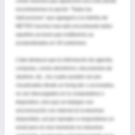
centro veremos que aparecerá una cinta donde
encontraremos la opción "Todas las
Aplicaciones" que agregará a la interfaz de
METRO muchos mas tails encontrando todos
aquellos accesos que estábamos ya
acostumbrados en SO anteriores.
Cabe destacar que la información de agenda,
contactos, correo electrónico, documentos de
skydrive, etc., los cuales pueden ser pre-
visualizados desde un living tail, o accesados,
no son descargados en la computadora o
dispositivo, sino que se trabajan con
sincronización con internet (si la tenemos
disponible), así por ejemplo si respondiese un
email pero en ese momento no estuviese