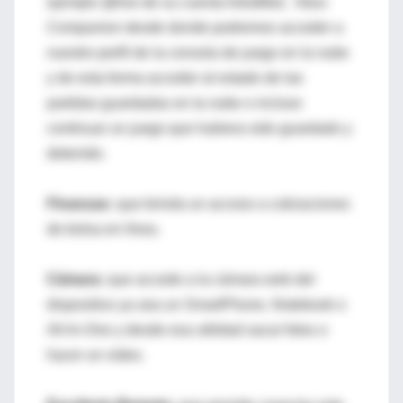
ejemplo @live de su cuenta IntraMed, Xbox
Companion desde donde podremos acceder a
nuestro perfil de la consola de juego en la nube
y de esta forma acceder al estado de las
partidas guardadas en la nube o incluso
continuar un juego que hubiera sido guardado y
detenido.
Finanzas:
que brinda un acceso a cotizaciones
de bolsa en línea.
Cámara:
que accede a la cámara web del
dispositivo ya sea un SmartPhone, Notebook o
All-In-One y desde esa utilidad sacar fotos o
hacer un video.