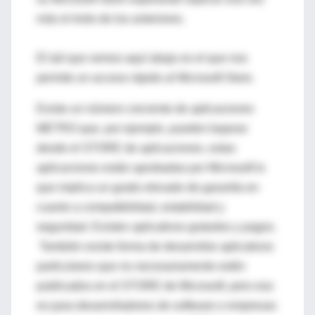
más el éxito de los anteriores.
El tail que vemos aquí abajo es el que nos
permite un acceso rápido al Microsoft Store.
Existe un número creciente de aplicaciones
METRO que, por ejemplo, pueden bajarse
desde el STORE de aplicaciones, estas
aplicaciones están aprobadas por Microsoft lo
que implica un grado elevado de garantía en
cuanto a compatibilidad, estabilidad y
seguridad. Existen aplicativos gratuitos y pagos.
También existe forma de desarrollar aplicativos
particulares que no necesariamente estén
publicados en el STORE de Microsoft, pero eso
es para desarrolladores de software o empresas