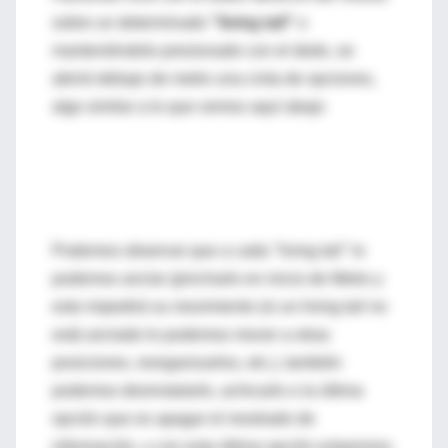
sobre un determinado
"living tail"
o
manteniéndolo presionado con el dedo, se
abrirá debajo de metro una cinta de opciones,
algo similar a lo que vemos aquí abajo
Podemos observar que a cada "living tail" lo
podemos anclar (pincharlo en inicio de Metro y
esto impedirá su movimiento (si un living tail no
está anclado lo podemos mover a otras
posiciones, reorganizarlos, etc.), también
podemos desinstalarlo, achicarlo o la última
opción que es apagar el mostrado de
información, y con esta última opción estaremos