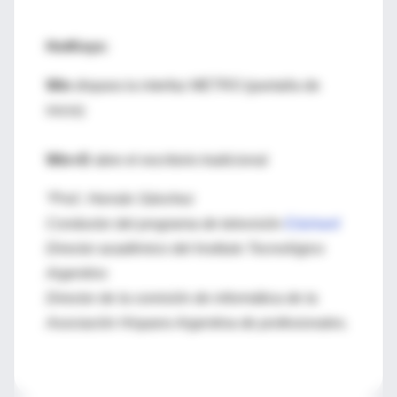
HotKeys:
Win
dispara la interfaz METRO (pantalla de
inicio)
Win+D
abre el escritorio tradicional
*Prof.: Hernán Sánchez
Conductor del programa de televisión
Eduhard
Director académico del Instituto Tecnológico
Argentino
Director de la comisión de informática de la
Asociación Hispano Argentina de profesionales.