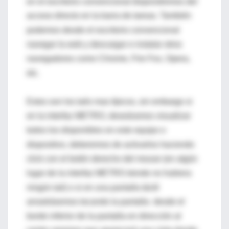
en el escritorio convencional dispondremos del
acceso directo en la barra de tareas. También
podemos desde el escritorio convencional
navegar la web y descargar e instalar otros
navegadores como Chrome, Fire Fox, Opera,
etc.
Estos son los tails mas típicos, sin embargo si
en la interfaz METRO, deseáramos visualizar
todos los disponibles en este equipo o
dispositivo, deberemos de activarlos haciendo
click con el botón derecho del mouse (en algún
lugar de la interfaz METRO donde no hubiera
ningún tail) o si en una pantalla táctil
arrastrásemos tocando la pantalla desde el
borde inferior de la pantalla en dirección al