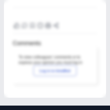
Comments
To view colleagues' comments or to
express your opinion you must log in
Log in to IntraMed