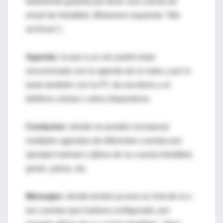
totalmente gratuita por tener una cuenta de
email de IntraMed. (Botonera izquierda "Mis
archivos").
Agenda:
la que a su vez podrá estar
sincronizada con la agenda de la nube y por lo
tanto también con la PC de escritorio y el
teléfono celular u otros dispositivos
Contactos:
donde se pueden incorporar
multiples agendas de diferentes cuentas por
ejemplo hotmail o @live de su cuenta IntraMed,
gmail, yahoo, etc.
Mensajes:
donde tendrá acceso al chat de la o
las cuentas que hubiera configurado, por