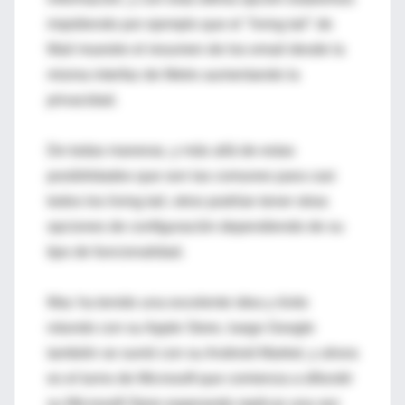
impidiendo por ejemplo que el "living tail" de
Mail muestre el resumen de los email desde la
misma interfaz de Metro aumentando la
privacidad.
De todas maneras, y más allá de estas
posibilidades que son las comunes para casi
todos los living tail, otros podrían tener otras
opciones de configuración dependiendo de su
tipo de funcionalidad.
Mac ha tenido una excelente idea y éxito
rotundo con su Apple Store, luego Google
también se sumó con su Android Market, y ahora
es el turno de Microsoft que comienza a difundir
su Microsoft Store esperando replicar una vez