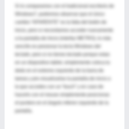
Si lo comparamos con el tradicional escritorio de
Windows7, podremos observar que el único
cambio “APARENTE” es la falta del botón de
Inicio, pero si necesitamos acceder nuevamente
a la pantalla de Inicio (interfaz METRO), lo más
sencillo es presionar la tecla Windows del
teclado, pero si no tienes teclado porque estas
en un dispositivo tablet, simplemente coloca tu
dedo en el extremo izquierdo de la barra de
tareas y pre-visualizarlas la pantalla de inicio a
la que accedes con un “touch” y en caso de
hacerlo con el mouse simplemente posicionas
el puntero en el ángulo inferior izquierdo de la
pantalla.