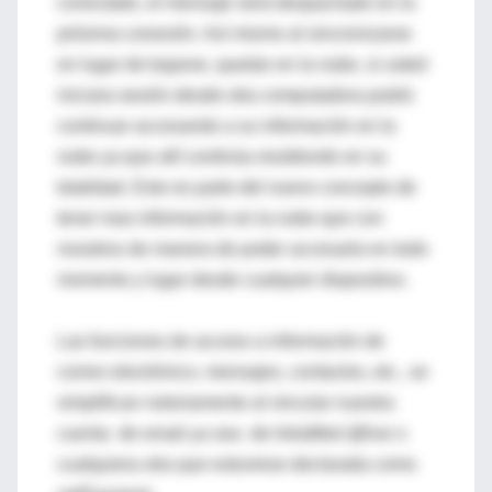
conectado, el mensaje será despachado en la
próxima conexión. Así mismo al sincronizarse
en lugar de bajarse, quedar en la nube, si usted
iniciara sesión desde otra computadora podrá
continuar accesando a su información en la
nube ya que allí continúa residiendo en su
totalidad. Esto es parte del nuevo concepto de
tener mas información en la nube que con
nosotros de manera de poder accesarla en todo
momento y lugar desde cualquier dispositivo.
Las funciones de acceso a información de
correo electrónico, mensajes, contactos, etc., se
simplifican notoriamente al vincular nuestra
cuenta de email ya sea de IntraMed @live o
cualquiera otra que estuviese declarada como