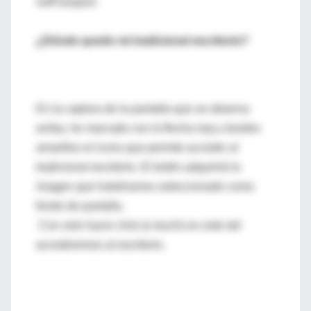
netPassport.
¿Dónde quedo mi tradicional escritorio?
En la captura de la pantalla que se observa
arriba, he marcado con la flecha roja y bordes
amarillos el icono que permite acceder al
tradicional escritorio. El botón adquirirá la
imagen que hubiéramos seleccionado como
fondo de pantalla.
Con solo hacer click (o touch) en este tail
accederemos al escritorio.