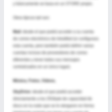
y básicamente se basa en un STORE propio.
Otros típicos tail son:
Mail:
desde el que podrá acceder a su cuenta
de correo electrónico de IntraMed (si configurara
esta cuenta, pero también podrá definir varias
cuentas incluso de proveedores de correo
diferentes y tener todos sus mensajes
centralizados en un único lugar).
Música, Fotos, Videos,
SkyDrive:
desde el que podrá acceder
directamente a los 25Gbyte de capacidad de
disco en la nube que se le otorgaron en forma