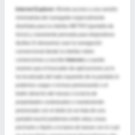
Internet Explorer:
Brinda acceso a una versión
minimalista del navegador especialmente
diseñada para la interfaz METRO (pantalla de
Inicio) y claramente pensada para dispositivos
táctiles.Si deseamos usar la navegación
convencional desde la interfaz metro
comencemos a escribir
Internet
y cuando
veamos que el buscador de aplicaciones ya lo
ha localizado del lado izquierdo de la pantalla lo
podemos cargar o incluso presionando o el
botón derecho del mouse o la tecla de
propiedades contextuales o manteniendo
presionado con el dedo (si se trata de una
pantalla touch) podemos entre otras cosas
pincharlo o fijarlo a la barra de tareas con lo cual