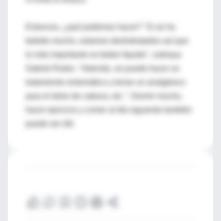
Entonces, ¿qué podemos hacer? "Si se ha
bebido mucho, estamos deshidratados así que
lo más importante es beber líquido", subraya
Gabriel Rubio. "Además, se puede hacer un
tratamiento sintomático y tomar un analgésico
para el dolor de cabeza, etc.". Dormir mucho,
hacer ejercicio y comer al día siguiente también
puede ser útil.