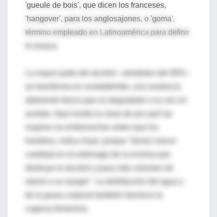
'gueule de bois', que dicen los franceses,
'hangover', para los anglosajones, o 'goma',
término empleado en Latinoamérica para definir
la resaca.
La mayor parte del alcohol –alrededor del 90%–
se transforma en acetaldehído, una sustancia
altamente tóxica que es degradada a su vez en
acetato. Aquí reside la clave de por qué las
mujeres se emborrachan antes que los
hombres, indica Gual, porque "tienen menor
cantidad en el estómago de la enzima que
destruye el alcohol y pasa más volumen de
etanol a su sangre". La distribución del agua y
de la grasa corporal también favorece la
cogorza femenina.