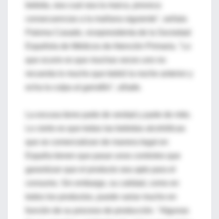
bebida, sea cual sea la marca, provoca
consecuencias a la mañana siguiente", señala
Paloma Casado, vicepresidenta de la Sociedad
Española de Médicos de Atención Primaria. "Lo
que ocurre es que muchas veces uno no
recuerda lo mucho que bebió la noche anterior y
echa la culpa al garrafón", añade.
La excusa tiene parte de verdad y parte de mito.
Lo cierto es que todas las bebidas alcohólicas
que se comercializan de manera legal en
España tienen que pasar unos controles que
garantizan que el producto sea apto para el
consumo. Sin embargo, su calidad, como en
todos los productos, puede variar mucho en
función de su proceso de producción. "Algunas