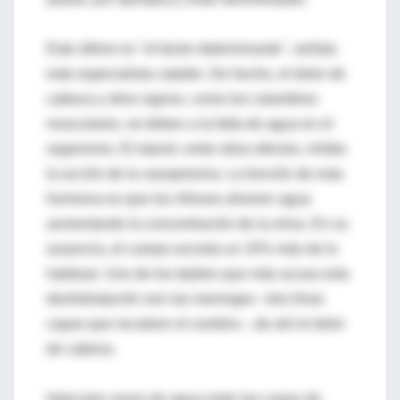
Este último es "el factor determinante", señala
este especialista catalán. De hecho, el dolor de
cabeza y otros signos, como los calambres
musculares, se deben a la falta de agua en el
organismo. El etanol, entre otros efectos, inhibe
la acción de la vasopresina. La función de esta
hormona es que los riñones ahorren agua
aumentando la concentración de la orina. En su
ausencia, el cuerpo excreta un 10% más de lo
habitual. Uno de los tejidos que más acusa esta
deshidratación son las meninges –tres finas
capas que recubren el cerebro–, de ahí el dolor
de cabeza.
Intercalar vasos de agua entre las copas de