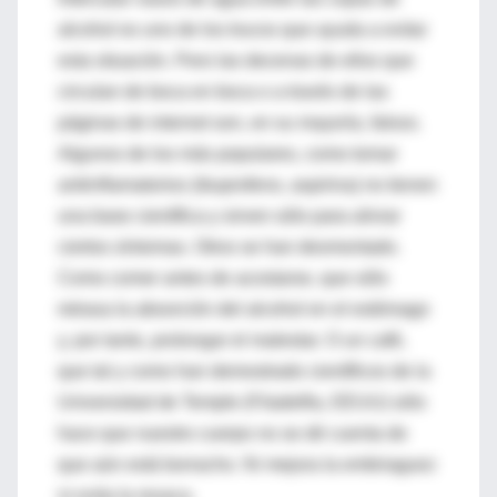
alcohol es uno de los trucos que ayuda a evitar
esta situación. Pero las decenas de ellos que
circulan de boca en boca o a través de las
páginas de internet son, en su mayoría, falsos.
Algunos de los más populares, como tomar
antiinflamatorios (ibuprofeno, aspirina) no tienen
una base científica y sirven sólo para aliviar
ciertos síntomas. Otros se han desmontado.
Como comer antes de acostarse, que sólo
retrasa la absorción del alcohol en el estómago
y, por tanto, prolongar el malestar. O un café,
que tal y como han demostrado científicos de la
Universidad de Temple (Filadelfia, EEUU) sólo
hace que nuestro cuerpo no se dé cuenta de
que aún está borracho. Ni mejora la embriaguez
ni evita la resaca.