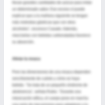
llevan grandes cantidades de azúcar para imitar
un determinado sabor. Ese exceso sí puede
explicar que a la mañana siguiente se tengan
más molestias gástricas que con otros
alcoholes", reconoce Casado. Además,
mezclarlas con bebidas carbonatadas favorece
su absorción.
Aliviar la resaca
Pero las dimensiones de una resaca dependen
sencillamente de cuánto y cómo se haya
bebido. "Se trata de un pequeño síndrome de
abstinencia", señala Rubio. "Durante una
intoxicación etílica, el cuerpo pone en marcha
una serie de mecanismos para adaptarse a la