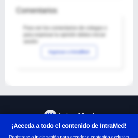
Comentarios
Para ver los comentarios de colegas o
para expresar tu opinión debes iniciar
sesión
Ingresar a IntraMed
¡Acceda a todo el contenido de IntraMed!
Centro de Ayuda
Regístrese o inicie sesión para acceder a contenido exclusivo