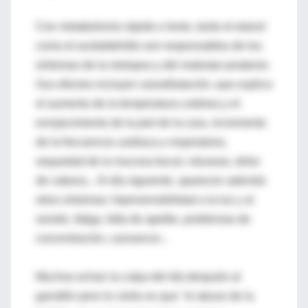
Con metabolismo rápido o lento, tanto el etanol
como el acetaldehído son responsables de los
síntomas de la melopea y del malestar posterior.
Sus efectos incluyen vasodilatación, que explica
el aumento de la temperatura cutánea y el
enrojecimiento de la piel de la cara, incremento
de la frecuencia cardiaca y respiratoria,
sequedad de la mucosa bucal, náuseas, dolor
de cabeza... Al día siguiente, aparecen además
otros síntomas: hipersensibilidad a la luz y al
sonido, fatiga, falta de apetito, problemas de
concentración, cansancio...
Muchos echan la culpa del día después al
garrafón pero lo cierto es que "el abuso de la