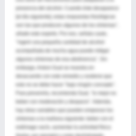
presencia del alcohol. Cuando éste desaparece
[al día siguiente], estas respuestas fisiológicas
son las que producen algunos de los síntomas",
añade este experto. Por eso, señala cauto,
"ingerir una pequeña cantidad de alcohol
acompañada de mucha agua puede mitigar
algunos síntomas de esa abstinencia". Sin
embargo, Antoni Gual se muestra en
desacuerdo con este remedio y sostiene que
esto no se debe hacer "bajo ningún concepto".
Para prevenirla, recomienda Gual, "lo mejor es
beber con moderación y despacio". Además,
hay otras variables que pueden empeorar los
síntomas a la mañana siguiente: beber con el
estómago vacío, aumentar la actividad física
(bailar, por ejemplo) y estar deshidratado.