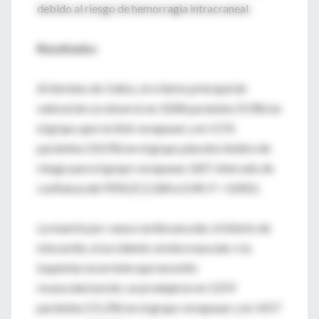
debido al riesgo de hemorragia intracraneal.
Resultados
Al término de 3 años, el criterio principal de
valoración se observó en 1028 pacientes (9,3%) en
el grupo que recibió vorapaxar y en 1176
pacientes (10,5%) en el grupo placebo (índice de
riesgo para el grupo vorapaxar, 0,87; intervalo de
confianza del 95% [IC], 0,80 a 0,94; P < 0,001).
La muerte por causa cardiovascular, el infarto de
miocardio, el accidente cerebrovascular o la
isquemia recurrente que necesitó
revascularización, se produjeron en 1259
pacientes (11,2%) en el grupo vorapaxar y en 1417