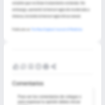
estable que recibían tratamiento estándar. Sin
embargo, aumentó la hemorragia de moderada a
intensa, incluída la hemorragia intracraneal.
Publicado en
The New England Journal of Medicine
Comentarios
Para ver los comentarios de colegas o
para expresar tu opinión debes iniciar