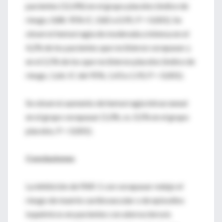
pacientes (12,4%) en el grupo placebo (índice de
riesgo, 0,88; 95% IC, 0,82 a 0,95; P = 0,001). Se
observó hemorragia de moderada a intensa en el
4,2% de los pacientes que recibieron vorapaxar y
en el 2,5% de los que recibieron placebo (índice de
riesgo, 1,66; IC del 95%, 1,43 a 1,93; P < 0,001).
Se observó aumento de hemorragia intracraneal
en el grupo vorapaxar (1,0%, vs. 0,5% en el grupo
placebo; P < 0,001).
Conclusiones
La inhibición de PAR-1 con vorapaxar redujo el
riesgo de muerte cardiovascular o de episodios
isquémicos en pacientes con aterosclerosis