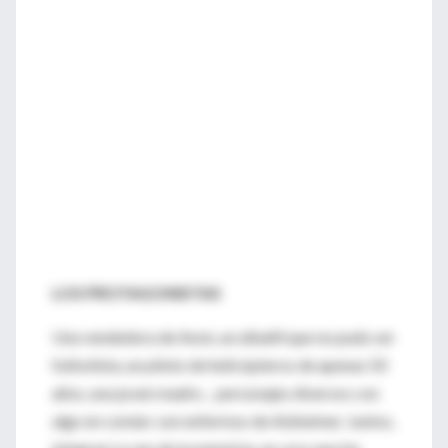
LOS PROTAGONISTAS
Una vendedora de Avon, un albañil que no pudo ser
futbolista, un piloto de helicópteros de apenas 50
años, una joven madre… personajes diversos con
algo en común: son enfermos de Alzheimer. Juntos,