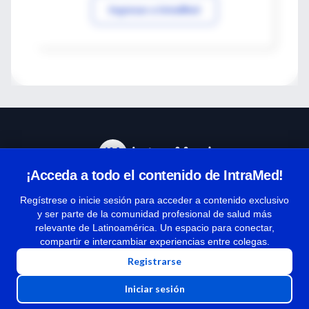
Ingresar a IntraMed
¡Acceda a todo el contenido de IntraMed!
Centro de Ayuda
Regístrese o inicie sesión para acceder a contenido exclusivo
y ser parte de la comunidad profesional de salud más
relevante de Latinoamérica. Un espacio para conectar,
Términos y condiciones
compartir e intercambiar experiencias entre colegas.
| Políticas de privacidad
Registrarse
| Todos los derechos reservados | Copyright 1997-2026
Iniciar sesión