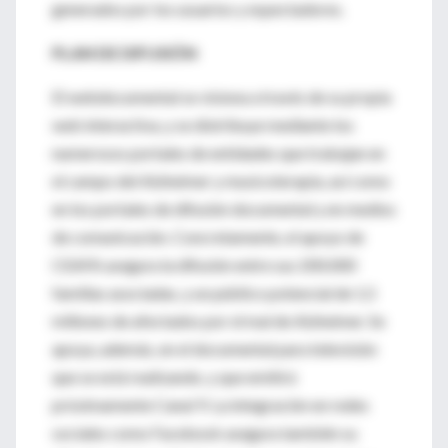
generados por los usuarios y espectadores.
PLAN DE DIFUSIÓN
El webdocumental se visiona a través de su propia
web interactiva, y se distribuye mediante los
numerosos portales de entidades que trabajan en
el campo del Alzheimer y musicoterapia, así como
en los portales de difusión documental y en medios
de comunicación. Concretamente, el apoyo de
CEAFA asegura la difusión entre sus 200.000
familias asociadas, y un público potencial de 1,5
millones de afectados por el mal de Alzheimer. Se
apoya, además, en el documental para televisión
que se está realizando, y que emitirá
próximamente Canal 9. La integración en redes
sociales como Facebook asegura también su