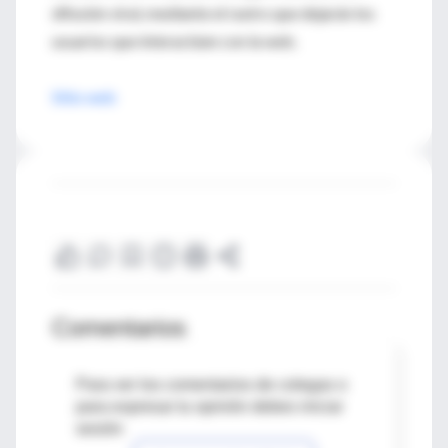
difusión viral, mediante el rastro que dejarán los
usuarios que interactúen con la web.
Sitio web
Comentarios
Para ver los comentarios de colegas o
para expresar tu opinión debes iniciar
sesión