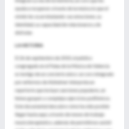
integran La veu de la memòria, un coro que les
ayuda a recuperar a través de la música lo que el
olvido les va arrebatando: sus emociones, su
identidad, su capacidad de relacionarse y de
disfrutar.
LA HISTORIA
El 26 de septiembre de 2010, el público
congregado en el Palau de la Música de Valencia
es testigo de un concierto único: un coro integrado
por enfermos de Alzheimer interpreta un
repertorio que incluye canciones populares, un
himno gospel, o complejos ejercicios polifónicos.
Este documental descubre cómo ha sido posible
llegar hasta aquí, a través de meses de trabajo
musicoterapéutico, además de permitirnos asistir