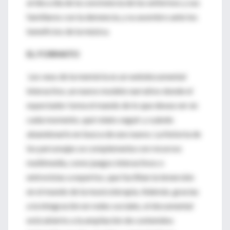
al día a día de la convivencia de los enfermos y sus
familiares con la demencia, y su asombro ante los
beneficios de la música.
EL FORMATO
Les veus de la memòria es un webdocumental
interactivo, un nuevo modelo narrativo donde el
espectador toma el mando de lo que desea ver en
cada momento, qué relato seguir y cuándo
abandonarlo en busca de uno nuevo. La historia de
los personajes se complementa con recursos
multimedia, como juegos interactivos o
entrevistas a expertos, que facilitan la inmersión
en el mundo de la musicoterapia. Además, gracias
a la integración en redes sociales, el documental
está abierto a la ampliación de contenidos