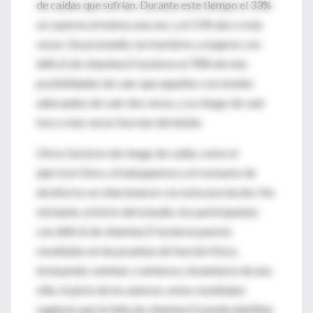
de caídas que sufrían. Durante este tiempo el 33%
se cayeron al menos una vez, y el 11% dos o más
veces. De promedio, los hombres y mujeres con
déficit de vitamina D tuvieron el 78% de más
posibilidades de caer que aquellos con niveles
adecuados de caer dos veces, y su riesgo de caer
tres o más veces fue más del doble.
Otros factores de riesgo de caída, como el
ejercicio físico, el tabaquismo y el consumo de
alcohol no se relacionaron con esta asociación. No
obstante, al inicio del estudio, los participantes
con déficit de vitamina D tuvieron peores
resultados en las pruebas de función física,
incluyendo caminar y sentarse y levantarse de una
silla. A juicio de los autores, estos resultados
sugieren que la falta de vitamina D puede debilitar