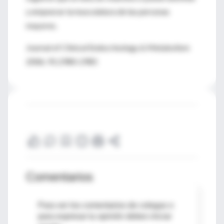
y empeorar la musculatura de las personas
mayores.
Journal of Clinical Endocrinology & Metabolism
2006; 91:2980-2985
Comentarios
Para ver los comentarios de colegas o
para expresar tu opinión debes iniciar