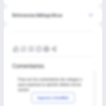
Referencias bibliográficas
Comentarios
Para ver los comentarios de colegas o
para expresar tu opinión debes iniciar
sesión
Ingresar a IntraMed