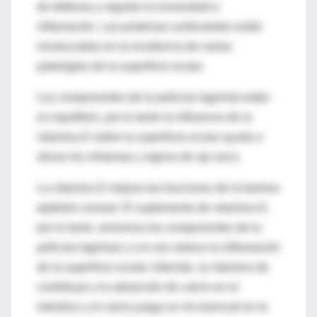
de defensa y regulan la inmunidad e
inflamación. Las proteínas surfactantes están
involucradas en la incidencia de varias
patologías de la superficie ocular.
Los componentes de la película lagrimal están
en equilibrio, por lo tanto la influencia de la
vitamina D sobre la superficie ocular ayuda a
aliviar los síntomas y signos de ojo seco.
La vitamina D mejora las funciones de la barrera
epitelial corneal. El suplemento de vitamina D,
por lo tanto, armoniza los componentes de la
película lagrimal y a la vez reduce la inflamación
de la superficie ocular. Además, la vitamina de
contribuye a la absorción de calcio en el
intestino y el calcio juega un rol esencial en la