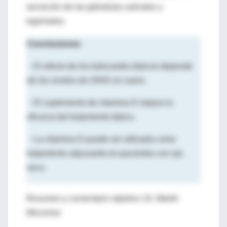
secreción de las glándulas salivales y
lagrimales.
Conclusiones
•
El efecto de los lubricantes tópicos depende
de los niveles de 25HD en suero.
•
El suplemento de vitamina D mejora la
eficacia del tratamiento tópico.
•
La vitamina D puede ser utilizada como
tratamiento adyuvante en pacientes con ojo
seco.
Resumen y comentario objetivo: Dr. Martín
Mocorrea