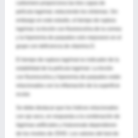
carbomero proporciona las tres capas de
película lagrimal, reduciendo los síntomas. Sin
embargo en este estudio, el tiempo de ruptura
lagrimal, la tinción con fluoresceína de la cornea
y la hiperemia de parpados solo mejoraron en el
grupo con deficiencia de vitamina D.
El tiempo de ruptura lagrimal es indicador de la
estabilidad de la película lagrimal. La tinción
con fluoresceína y hiperemia de parpados están
relacionados con la inflamación de la superficie
ocular.
Se debe destacar que los índices relacionados
con ojo seco, en respuesta a la combinación de
lágrimas artificiales y hialuronato dependieron
de los niveles de 25HD. Los valores del test de