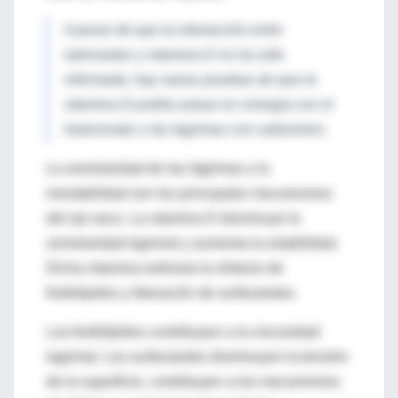
A pesar de que la interacción entre
lubricantes y vitamina D no ha sido
informada, hay varias pruebas de que la
vitamina D podría actuar en sinergia con el
hialuronato o las lagrimas con carbomero.
La osmolaridad de las lágrimas y la
inestabilidad son los principales mecanismos
del ojo seco. La vitamina D disminuye la
osmolaridad lagrimal y aumenta la estabilidad.
Dicha vitamina estimula la síntesis de
fosfolipidos y liberación de surfactantes.
Los fosfolípidos contribuyen a la viscosidad
lagrimal. Los surfactantes disminuyen la tensión
de la superficie, contribuyen a los mecanismos