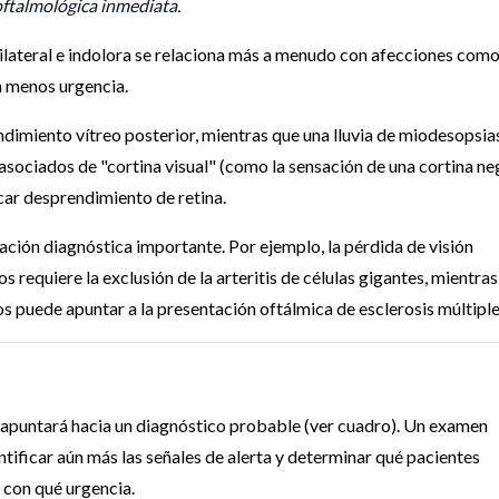
oftalmológica inmediata.
, bilateral e indolora se relaciona más a menudo con afecciones com
n menos urgencia.
dimiento vítreo posterior, mientras que una lluvia de miodesopsia
 asociados de "cortina visual" (como la sensación de una cortina ne
icar desprendimiento de retina.
ción diagnóstica importante. Por ejemplo, la pérdida de visión
s requiere la exclusión de la arteritis de células gigantes, mientras
s puede apuntar a la presentación oftálmica de esclerosis múltiple
a apuntará hacia un diagnóstico probable (ver cuadro). Un examen
entificar aún más las señales de alerta y determinar qué pacientes
 con qué urgencia.