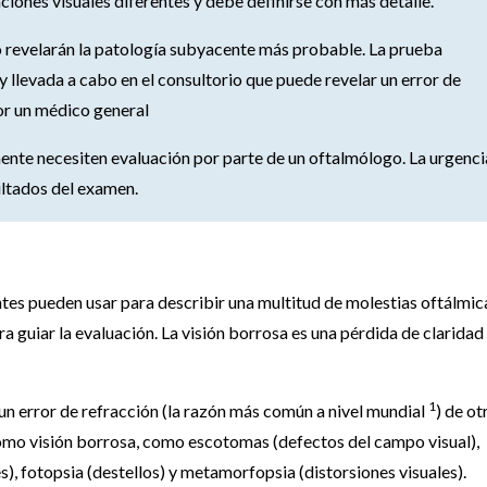
aciones visuales diferentes y debe definirse con más detalle.
 revelarán la patología subyacente más probable.
La prueba
y llevada a cabo en el consultorio que puede revelar un error de
or un médico general
ente necesiten evaluación por parte de un oftalmólogo.
La urgenci
sultados del examen.
ntes pueden usar para describir una multitud de molestias oftálmica
a guiar la evaluación. La visión borrosa es una pérdida de claridad
1
 un error de refracción (la razón más común a nivel mundial
) de ot
mo visión borrosa, como escotomas (defectos del campo visual),
), fotopsia (destellos) y metamorfopsia (distorsiones visuales).