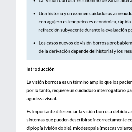
La “visión borrosa” es sinónimo de varias alter
Una historia y un examen cuidadosos a menudo
con
agujero estenopeico
es económica, rápida 
refracción subyacente durante la evaluación p
Los casos nuevos de visión borrosa probablem
de la derivación depende del historial y los re
Introducción
La visión borrosa es un término amplio que los pacie
por lo tanto, requiere un cuidadoso interrogatorio par
agudeza visual.
Es importante diferenciar la visión borrosa debido a
síntomas que pueden describirse incorrectamente co
diplopía (visión doble), miodesopsia (moscas volantes