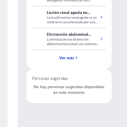
advogados a influências não
preconceitos no
racionais ao julgar cenários que
julgamento moral de ações
envolvem danos a terceiros?
Lesión renal aguda en
criminais?
La insuficiencia renal aguda es un
atención primaria
síndrome caracterizado por una
disminución repentina de la
función renal. La IRA en la
Distensión abdominal
comunidad se debe comúnmente
La hinchazón y la distensión
funcional
a infecciones como gripe o
abdominal funcional son síntomas
gastroenteritis, acompañadas de
gastrointestinales comunes. La
depleción de líquido
presente revisión sintetiza el
conocimiento actual acerca de su
Ver más
definición, epidemiología,
fisiopatología, enfoque clínico y
manejo terapéutico
Personas sugeridas
No hay personas sugeridas disponibles
en este momento