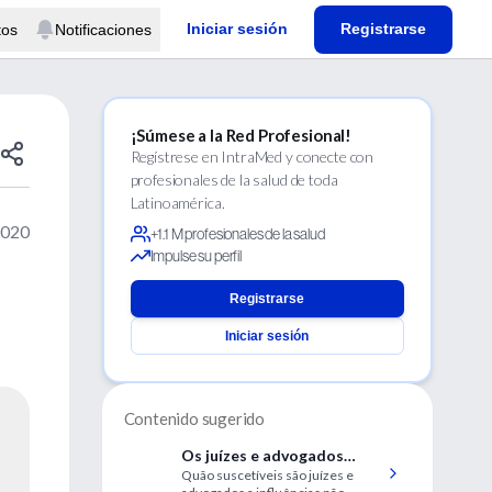
Iniciar sesión
Registrarse
tos
Notificaciones
¡Súmese a la Red Profesional!
Regístrese en IntraMed y conecte con
profesionales de la salud de toda
Latinoamérica.
2020
+1.1 M profesionales de la salud
Impulse su perfil
Registrarse
Iniciar sesión
Contenido sugerido
Os juízes e advogados
Quão suscetíveis são juízes e
estão isentos de