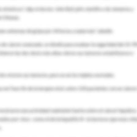
drásticos", dijo el doctor John Bell, jefe científico de Jennerex y
de Ottawa.
nen síntomas de gripe por 24 horas y nada más", añadió.
s de cáncer avanzado, se diseñó para evaluar la seguridad del JX-95
bieron las dos dosis más altas vieron sus tumores estabilizarse o
ón viral en sus tumores, pero no en los tejidos normales.
o en Fase IIb de la terapia viral, sobre 120 pacientes con un cánce
mostraron una actividad realmente fuerte sobre el cáncer hepático
os por virus -como el de la hepatitis B- la teoría es que esas célu
.