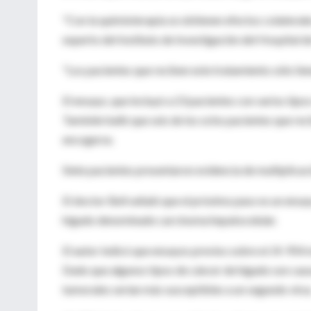
"Con la quimioterapia se obtienen efectos colaterales 
experto del Instituto de Investigación del Hospital 
"Los pacientes que reciben este tratamiento sólo tie
El ensayo, que incluyó a 23 pacientes con varios tipo
También halló que seis de los ocho pacientes que reci
encogerse.
Siete pacientes presentaron evidencia de multiplicaci
El doctor Bell señaló que el próximo paso es un ensay
hígado denominado carcinoma hepatocelular.
El autor indicó que ensayos previos sobre el JX-954 
Dado que algunos tipos de cáncer de hígado son causad
tumorales serían más susceptibles a un segundo virus