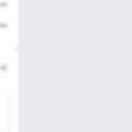
 que
idad