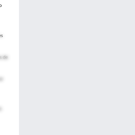
o
es
s de
er
X-