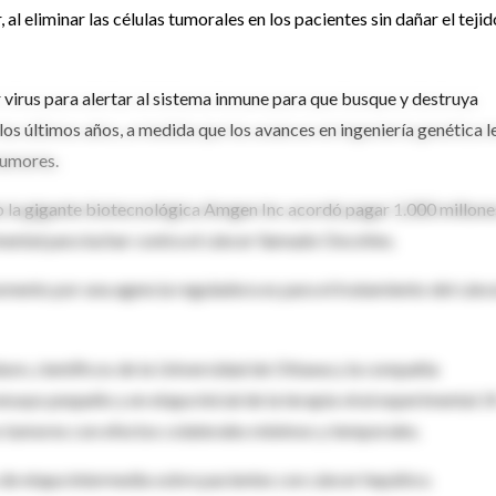
l eliminar las células tumorales en los pacientes sin dañar el tejid
r virus para alertar al sistema inmune para que busque y destruya
os últimos años, a medida que los avances en ingeniería genética l
tumores.
do la gigante biotecnológica Amgen Inc acordó pagar 1.000 millone
imental para luchar contra el cáncer llamado OncoVex.
omento por una agencia reguladora es para el tratamiento del cánc
ture, científicos de la Universidad de Ottawa y la compañía
nsayo pequeño y en etapa inicial de la terapia viral experimental J
s tumores con efectos colaterales mínimos y temporales.
 de etapa intermedia sobre pacientes con cáncer hepático.