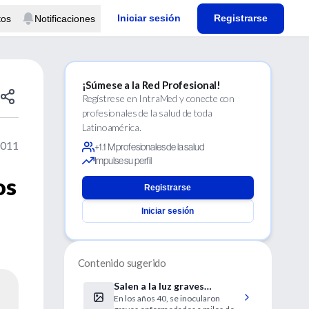
Iniciar sesión
Registrarse
tos
Notificaciones
¡Súmese a la Red Profesional!
Regístrese en IntraMed y conecte con
profesionales de la salud de toda
Latinoamérica.
2011
+1.1 M profesionales de la salud
Impulse su perfil
os
Registrarse
Iniciar sesión
Contenido sugerido
Salen a la luz graves
En los años 40, se inocularon
irregularidades en