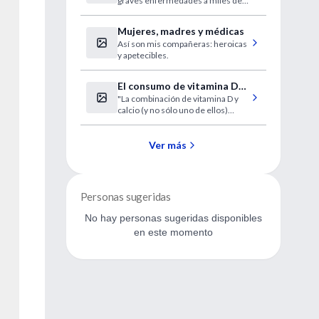
graves enfermedades a miles de
investigaciones médicas
personas.
Mujeres, madres y médicas
Así son mis compañeras: heroicas
y apetecibles.
El consumo de vitamina D
"La combinación de vitamina D y
más calcio reduce el riesgo
calcio (y no sólo uno de ellos)
de caídas
debería administrarse a las
personas que pueden tener una
deficiencia orgánica o presentan
Ver más
riesgo de caídas"
Personas sugeridas
No hay personas sugeridas disponibles
en este momento