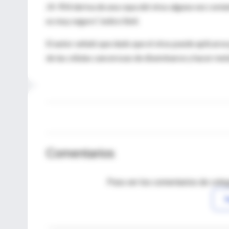
JX-954 deriva de una cepa del virus alguna vez comú
es muy seguro", indicó Bell.
El autor señaló que dado que el virus puede aplicarse
de las células cancerosas de diseminarse y hacer met
Comentarios
Para ver los comentarios de coleg
I