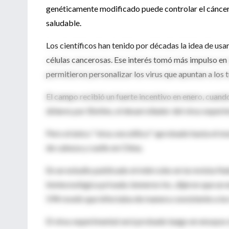
genéticamente modificado puede controlar el cáncer, a
saludable.
Los científicos han tenido por décadas la idea de usa
células cancerosas. Ese interés tomó más impulso en l
permitieron personalizar los virus que apuntan a los 
El campo recibió un fuerte incentivo en enero, cuan
dólares por BioVex, el desarrollador del virus exper
Pero el único "virus oncolítico" aprobado hasta el m
de cabeza y cuello en China.
En un estudio publicado el miércoles en la revista Na
biotecnológica privada Jennerex Inc, dijeron que un e
594 reveló que infectaba de manera consistente a lo
El virus experimental será probado luego en ensayos