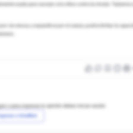
nmente usado para vacunar a los niños contra la viruela. "Sabemos
 por vía venosa, y expandirse por el cuerpo, podría limitar la capac
ástasis.
as o para expresar tu opinión debes iniciar sesión
ngresar a IntraMed