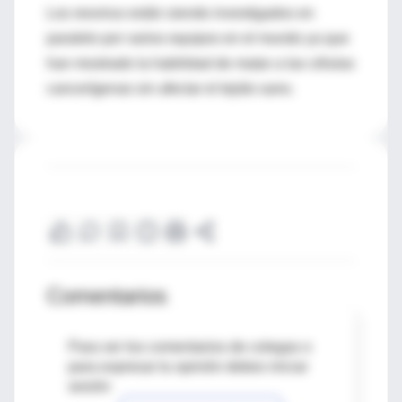
Los reovirus están siendo investigados en
paralelo por varios equipos en el mundo ya que
han mostrado la habilidad de matar a las células
cancerígenas sin afectar el tejido sano.
Comentarios
Para ver los comentarios de colegas o
para expresar tu opinión debes iniciar
sesión