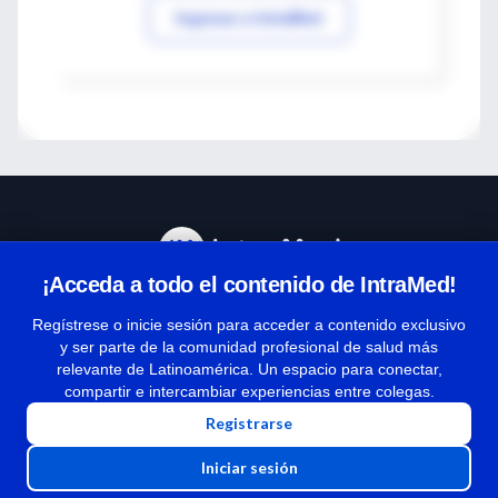
Ingresar a IntraMed
¡Acceda a todo el contenido de IntraMed!
Centro de Ayuda
Regístrese o inicie sesión para acceder a contenido exclusivo
y ser parte de la comunidad profesional de salud más
relevante de Latinoamérica. Un espacio para conectar,
Términos y condiciones
compartir e intercambiar experiencias entre colegas.
| Políticas de privacidad
Registrarse
| Todos los derechos reservados | Copyright 1997-2026
Iniciar sesión