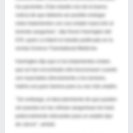
los pacientes. Este estudio nos da la buena
noticia de que debería ser posible entregar
estos tratamientos con una simple inyección al
torrente sanguíneo", dijo Kevin Harrington del
ICR, quien co-lideró el estudio publicado en la
revista Science Translational Medicine.
Harrington dijo que si los tratamientos virales
que se han encontrado sólo funcionaran cuando
son inyectados directamente a los tumores,
habría una gran barrera para su uso más amplio.
"Sin embargo, el descubrimiento de que pueden
ser puestos en las células sanguíneas los hará
potencialmente relevantes para un amplio tipo
de cáncer", señaló.