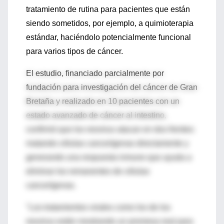
tratamiento de rutina para pacientes que están
siendo sometidos, por ejemplo, a quimioterapia
estándar, haciéndolo potencialmente funcional
para varios tipos de cáncer.
El estudio, financiado parcialmente por
fundación para investigación del cáncer de Gran
Bretaña y realizado en 10 pacientes con un
estado avanzado de cáncer al intestino,
confirmó que los reovirus atacan en dos frentes:
matando células cancerígenas directamente y
generando una respuesta inmune que ayuda a
eliminar los remanentes de células
cancerígenas.
"Los tratamientos virales como los de los
reovirus están mostrando un promesa real para