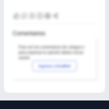
Comentarios
Para ver los comentarios de colegas o
para expresar tu opinión debes iniciar
sesión
Ingresar a IntraMed