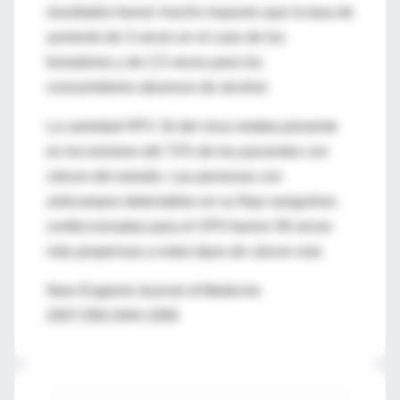
resultados fueron mucho mayores que la tasa de
aumento de 3 veces en el caso de los
fumadores y de 2,5 veces para los
consumidores abusivos de alcohol.
La variedad HPV 16 del virus estaba presente
en los tumores del 72% de los pacientes con
cáncer del estudio. Las personas con
anticuerpos detectables en su flujo sanguíneo
confeccionadas para el VPH fueron 58 veces
más propensas a estos tipos de cáncer oral.
New England Journal of Medicine
2007;356:1944-1956