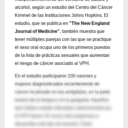
alcohol, según un estudio del Centro del Cáncer
Kimmel de las Instituciones Johns Hopkins. El
estudio, que se publica en
"The New England
Journal of Medicine"
, también muestra que
tener múltiples parejas con las que se practique
el sexo oral ocupa uno de los primeros puestos
de la lista de prácticas sexuales que aumentan
el riesgo de cáncer asociado al VPH.
En el estudio participaron 100 varones y
mujeres diagnosticados recientemente de
cáncer localizado en las amígdalas, en la parte
trasera de la lengua y en la garganta. Aquellos
que habían estado infectados anteriormente por
el VPH fueron 32 veces más propensos a
desarrollar este tipo de tumores. Estos