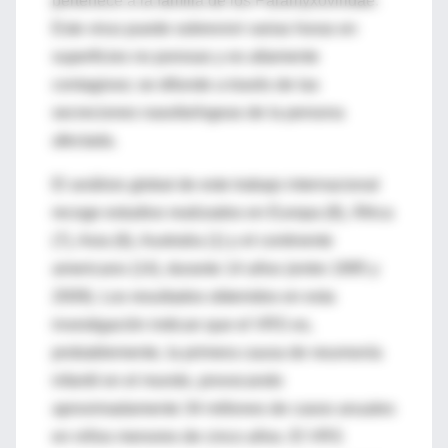
pertenece a la familia de los Paramyxoviridae.
Este virus puede sobrevivir varias horas en
superficies no porosas y es altamente
contagioso; se difunde a través de las
secreciones nasofaríngeas de la persona
afectada.
El análisis global de este trabajo internacional
recoge estudios realizados en Europa (8), África
(7), Asia (6), Australia (1) y el continente
americano (14), durante 14 años (entre 1995 y
2009). Los resultados obtenidos en esta
investigación indican que el VRS es,
probablemente, la primera causa de neumonía
infantil en el mundo, provocando
aproximadamente 34 millones de casos anuales
en niños menores de cinco años. El VRS