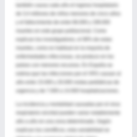
también causa cada año el ingreso hospitalario
de 3,4 millones de niños menores de cinco años
y el fallecimiento de entre 66.000 y 199.000
muertes en este grupo poblacional. Como
explican los investigadores, el 99% de estas
muertes, como es habitual en la mayoría de
enfermedades infecciosas, se produce en los
países con menores recursos. En España se
estima que las infecciones por el VRS causan al
año entre 15.000 y 20.000 visitas pediátricas de
urgencia y de 7.000 a 14.000 hospitalizaciones.
La incidencia y mortalidad causadas por el virus
respiratorio sincitial pueden variar notablemente
año a año en una zona determinada. Según
explican los científicos, esta variabilidad se