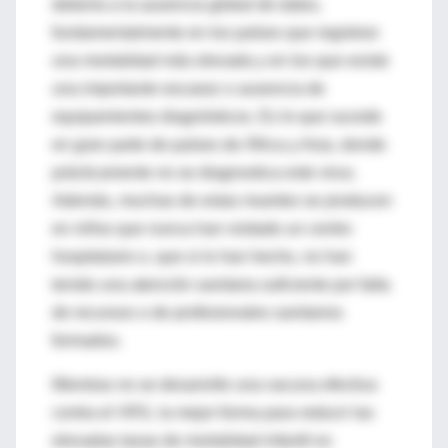
debería a la ausencia global de datos,
fundamentalmente en los países que registran
una mortalidad más elevada y en los que existe
una importante escasez o ausencia de
equipamientos diagnósticos. Es lo que sucede
en gran parte de países de África y Asia, donde
prácticamente no se diagnostica este virus.
Además, muchas de estas muertes se producen
en niños que nunca han visitado un centro
hospitalario o, que si lo han hecho, no han
tenido una atención sanitaria suficiente por falta
de recursos o de profesionales sanitarios
formados.
Mientras no se desarrolle una vacuna efectiva
contra el VRS, la mejor forma para reducir las
elevadas tasas de mortalidad infantil es