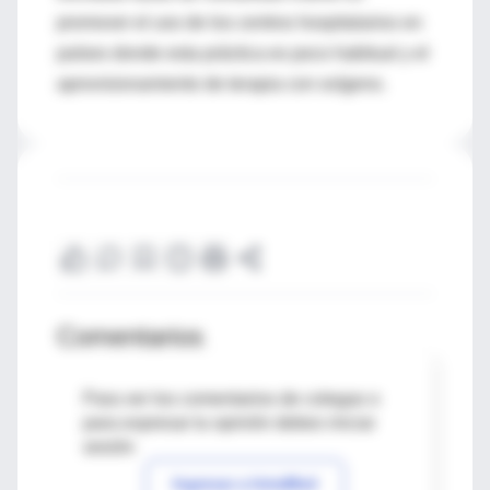
promover el uso de los centros hospitalarios en
países donde esta práctica es poco habitual y el
aprovisionamiento de terapia con oxígeno.
Comentarios
Para ver los comentarios de colegas o
para expresar tu opinión debes iniciar
sesión
Ingresar a IntraMed