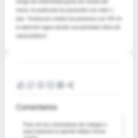
riesgo de enfermedad grave de viruela del
mono, en particular los pacientes con sida” y
que “involucrar a todas las personas con VIH en
la atención sigue siendo una prioridad crítica de
salud pública”.
Comentarios
Para ver los comentarios de colegas o
para expresar tu opinión debes iniciar