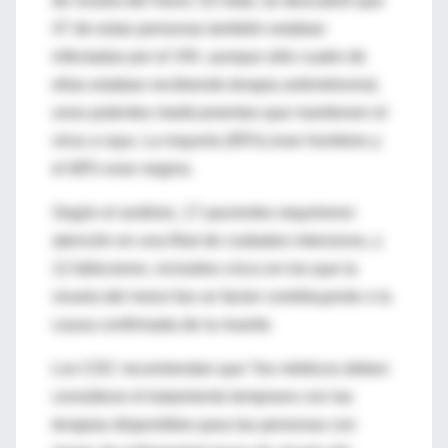
de viruela del mono. En total, se descubrió que
47 de estas personas también estaban
infectadas por el VIH, aunque sólo cuatro de
ellas estaban recibiendo terapia antirretroviral,
unos potentes medicamentos que mantienen el
virus a raya. La mayoría (95%) eran hombres y
el 68% eran negros.
Según el análisis, 17 pacientes requirieron
atención en una filial de cuidados intensivos, y
12 fallecieron, incluidos cinco en los que la
viruela del mono fue un factor contribuyente o la
causa confirmada de la muerte.
Los CDC recomiendan que “los médicos deben
considerar el tratamiento temprano con las
terapias disponibles para las personas con