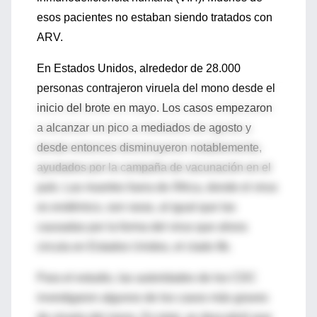
esos pacientes no estaban siendo tratados con
ARV.
En Estados Unidos, alrededor de 28.000
personas contrajeron viruela del mono desde el
inicio del brote en mayo. Los casos empezaron
a alcanzar un pico a mediados de agosto y
desde entonces disminuyeron notablemente,
ayudados por la campaña de vacunación en el
país. Las muertes fuera de África, donde el virus
es endémico, son raras, al igual que las
causadas por la forma del virus que ahora
circula en Estados Unidos, el clado IIb.
Para el estudio, las autoridades de los CDC
investigaron algunos de los casos más graves