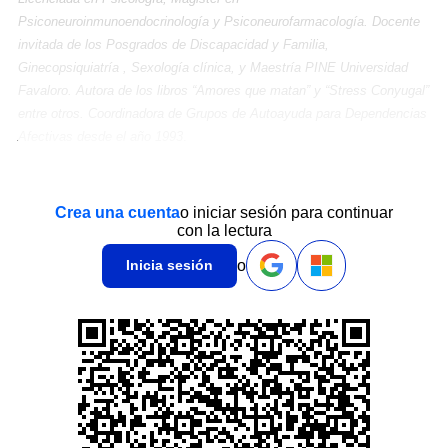
Psiconeuroinmunoendocrinología y Psiconeurofarmacología. Docente
invitada de los Posgrados de Discapacidad y Familia,
Ginecopsiquiatría , Sexología clínica, y Maestría PINE Universidad
Favaloro. Autora de los libros “Amores que matan” y “Stress Conyugal”
entre otros. Coordinadora de Grupos de Autoayuda para Dependencias
Afectivas desde el año 1993
.
Crea una cuenta
o iniciar sesión para continuar
con la lectura
o
Inicia sesión