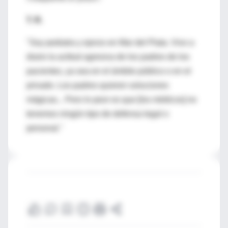
T. R.
"Soy pediatra y ejerzo en Mar del Plata. Vivo a
diario la actitud agresiva de los padres de los
pacientes, ya sea en el ámbito público o en el
privado. Los padres quieren soluciones
mágicas... Pero lo peor es que [los médicos] no
tenemos ningún tipo de defensa legal o
personal."