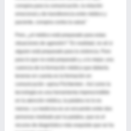
conspira para la comunicación, la relación
emocional y de transferencia entre médico y
paciente, conspira contra la salud."
Pero, ¿el médico está preparado para estas
situaciones de agresión? "En realidad, no sé si
alguien está preparado para la violencia. Pero
para lo que no está preparado y, a lo mejor, una
carencia de la formación médica que debería
tenerse en cuenta es la formación en
comunicación -opina Flichtentrei-. Así como la
tecnología es una herramienta imprescindible
en la atención médica, la palabra no lo es
menos. La medicina es un encuentro entre dos
personas mediado por la palabra, que es el
recurso de diagnóstico más exquisito que se ha