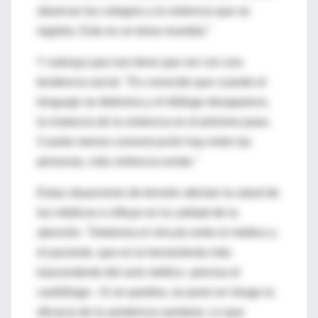
observar los colegios y la violencia que se
registra. Esto es un tema mundial."
Y subraya que eso tiene que ver con una
tendencia social. "Es conocido que cuando el
lenguaje se deteriora y el diálogo desaparece,
la instancia de la violencia es el próximo paso.
Cuanto menos comunicación hay entre las
personas, más violencia existe."
Estas situaciones de tensión afectan la salud de
los médicos e influye en la calidad de la
atención. "Deteriora el vínculo entre el médico y
el paciente, que es la herramienta más
trascendente del acto médico -precisa el
cardiólogo-. Si se quiebra, se pone en riesgo la
eficacia de la asistencia sanitaria. Lo que