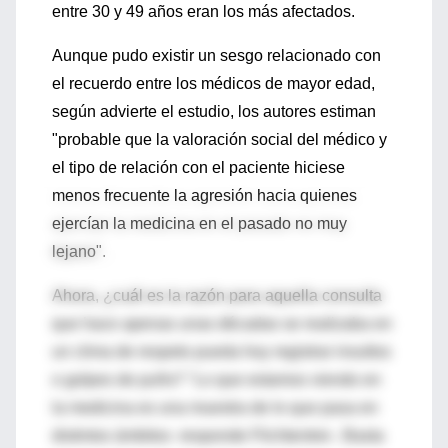
entre 30 y 49 años eran los más afectados.
Aunque pudo existir un sesgo relacionado con
el recuerdo entre los médicos de mayor edad,
según advierte el estudio, los autores estiman
"probable que la valoración social del médico y
el tipo de relación con el paciente hiciese
menos frecuente la agresión hacia quienes
ejercían la medicina en el pasado no muy
lejano".
Ahora, ¿cuál es la razón para aquella consulta
que hace apenas unas décadas se realizaba en
un clima de respeto pueda hoy registrar insultos
o golpes de puño? "Lo que estamos viendo en
la medicina es una muestra de lo que pasa en
distintos ámbitos -responde Flichtentrei-. Basta