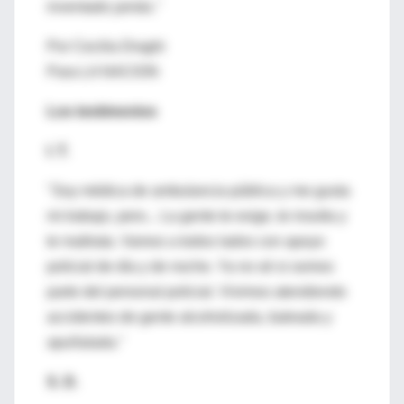
inventado jamás."
Por Cecilia Draghi
Para LA NACION
Los testimonios
I. T.
"Soy médica de ambulancia pública y me gusta
mi trabajo, pero... La gente te exige, te insulta y
te maltrata. Vamos a todos lados con apoyo
policial de día y de noche. Ya no sé si somos
parte del personal policial. Vivimos atendiendo
accidentes de gente alcoholizada, baleada y
apuñalada."
S. D.