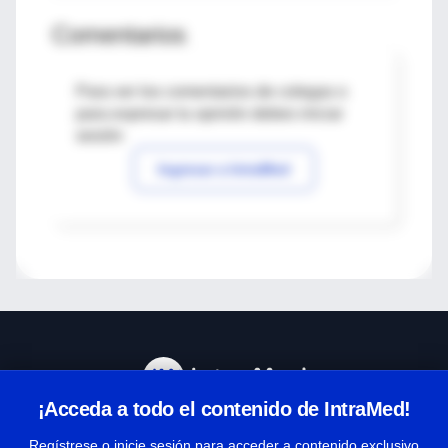
Comentarios
Para ver los comentarios de colegas o
para expresar tu opinión debes iniciar
sesión
Ingresar a IntraMed
¡Acceda a todo el contenido de IntraMed!
Centro de Ayuda
Regístrese o inicie sesión para acceder a contenido exclusivo