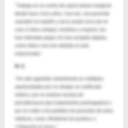
"Trabajo en un centro de salud urbano marginal
desde hace cinco años. Una vez, una paciente
manoteó mi maletín y me lo arrojó cerca de mi
cara. A otros colegas, hombres y mujeres, les
han intentado pegar, les han arrojado objetos,
como sillas o les han dañado el auto
estacionado."
M. G.
"He sido agredido verbalmente en múltiples
oportunidades por no otorgar un certificado
médico, por no realizar recetas de
psicofármacos (por tratamientos prolongados) o
por no ceder a los pedidos de pacientes de otros
médicos, como «Retíreme los puntos» o
«Sáqueme el yeso»."