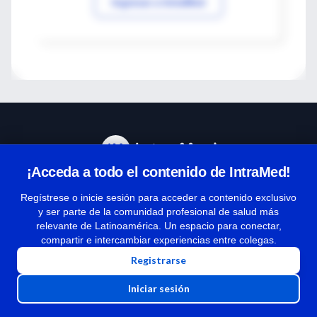
Ingresar a IntraMed
¡Acceda a todo el contenido de IntraMed!
Centro de Ayuda
Regístrese o inicie sesión para acceder a contenido exclusivo
y ser parte de la comunidad profesional de salud más
relevante de Latinoamérica. Un espacio para conectar,
Términos y condiciones
compartir e intercambiar experiencias entre colegas.
| Políticas de privacidad
Registrarse
| Todos los derechos reservados | Copyright 1997-2026
Iniciar sesión