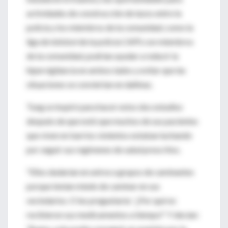
actividades de construcción de lazos entre la
policía y los miembros de la comunidad, como la
liga de béisbol de la policía CAPS con miembros
de la comunidad, podrían ayudar a reducir la
hipervigilancia en ambos lados y evitar que las
situaciones se conviertan en dañinas.
Tung se inspiró para hacer estos dos estudios
después de que notó que muchos de sus pacientes
que viven en barrios violentos estaban luchando
por seguir sus regímenes de salud prescritos.
"Ellos dudarían en unirse a grupos de caminantes
porque tenían miedo de caminar en sus
vecindarios. O les preguntaría: '¿Por qué no
recibieron sus medicamentos a tiempo?' Y decían: