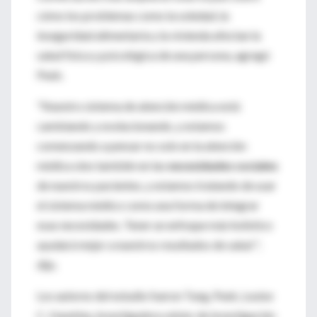
cómo los problemas como la soledad, la
inseguridad alimentaria y la vivienda afectan la
salud física y psicológica de una persona, agregó
Peek.
"Nuestro sistema de atención médica está
cambiando y evolucionando, y estamos
comenzando a pensar no solo en la atención
médica sino también en las
necesidades sociales
de nuestros pacientes, y estamos tratando de usar
el sistema médico como una forma de integrar
esas necesidades. Tener un enfoque más holístico
ayudará mejor a nuestros resultados de salud ",
dijo.
Los autores del estudio fueron Tung, Peek, Louise
C. Hawkley, investigadora sénior de investigación