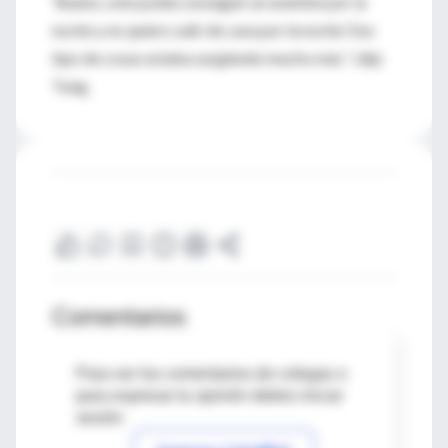
'Bueno, solo podía conseguir un aventón por la
noche y no quiero salir de casa por la noche'. Ese
tipo de cosas estaba surgiendo mucho más ", dijo
Tung.
Comentarios
Para ver los comentarios de colegas o
para expresar tu opinión debes iniciar
sesión