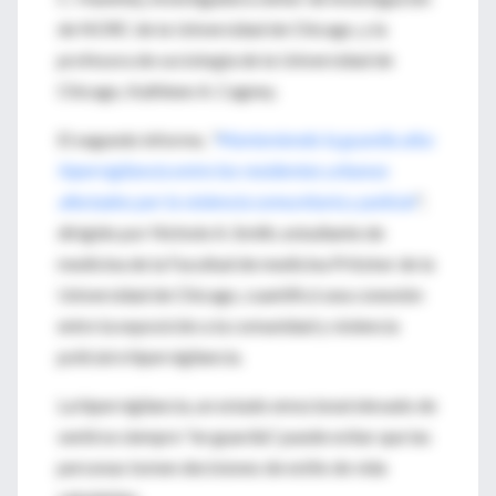
de NORC de la Universidad de Chicago, y la
profesora de sociología de la Universidad de
Chicago, Kathleen A. Cagney.
El segundo informe,
"
Manteniendo la guardia alta:
hipervigilancia entre los residentes urbanos
afectados por la violencia comunitaria y policial
"
,
dirigido por Nichole A. Smith, estudiante de
medicina de la Facultad de medicina Pritzker de la
Universidad de Chicago, cuantificó una conexión
entre la exposición a la comunidad y violencia
policial e hipervigilancia.
La hipervigilancia, un estado emocional elevado de
sentirse siempre "en guardia", puede evitar que las
personas tomen decisiones de estilo de vida