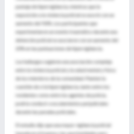
puntaje de hipervigilancia, mientras que la
exposición a la violencia policial se asoció con un
aumento del 9.8%. Los participantes que
experimentaron un evento traumático durante una
detención policial se asociaron con un aumento del
20% en las puntuaciones de hipervigilancia.
Los hallazgos sugieren una asociación compleja
entre la violencia policial y la salud mental y física
de los miembros de la comunidad. Planteó la
cuestión de si la hipervigilancia, tanto entre los
residentes como entre los agentes de policía,
podría conducir a escalamientos perjudiciales
durante las paradas policiales.
El estudio dijo que una mayor vigilancia policial
basada en el trauma y las oportunidades para