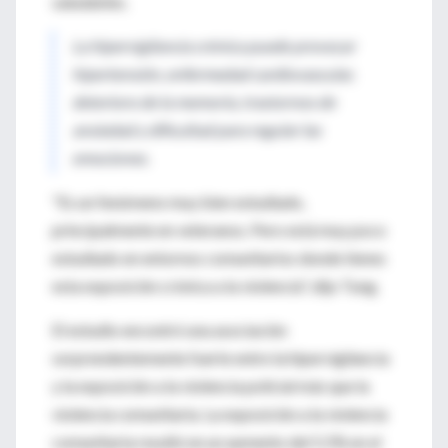
saludables.
La hipervigilancia crónica puede provocar
hipertensión, enfermedad cardiovascular,
deterioro de la memoria, trastornos de
ansiedad y dificultad para regular las
emociones.
"Es un fenómeno muy bien estudiado,
principalmente en veteranos. Pero está muy poco
estudiado en entornos comunitarios donde tienes
esta exposición crónica a la violencia", dijo Tung.
El estudio encontró una asociación
sorprendentemente fuerte entre la hipervigilancia
y la exposición a la violencia policial más que la
violencia comunitaria. La exposición a la violencia
comunitaria resultó en un aumento del 5.5% en el