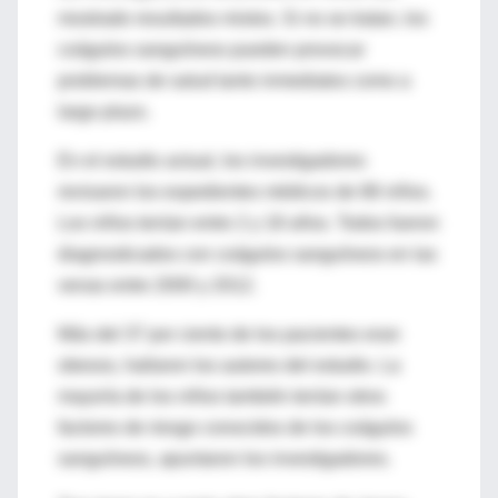
mostrado resultados mixtos. Si no se tratan, los
coágulos sanguíneos pueden provocar
problemas de salud tanto inmediatos como a
largo plazo.
En el estudio actual, los investigadores
revisaron los expedientes médicos de 88 niños.
Los niños tenían entre 2 y 18 años. Todos fueron
diagnosticados con coágulos sanguíneos en las
venas entre 2000 y 2012.
Más del 37 por ciento de los pacientes eran
obesos, hallaron los autores del estudio. La
mayoría de los niños también tenían otros
factores de riesgo conocidos de los coágulos
sanguíneos, apuntaron los investigadores.