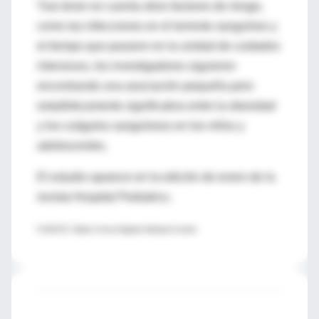
Tras tener en cuenta otros factores de riesgo,
como las infecciones en el torrente sanguíneo y
el tiempo que pasaron en la unidad de cuidados
intensivos, los investigadores siguieron
encontrando una asociación pequeña pero
estadísticamente significativa entre la obesidad
y los coágulos sanguíneos en los niños y
adolescentes.
El estudio aparece en la edición de enero de la
revista Hospital Pediatrics.
FUENTE: Wake Forest Baptist Medical Center