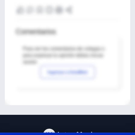
Comentarios
Para ver los comentarios de colegas o
para expresar tu opinión debes iniciar
sesión
Ingresar a IntraMed