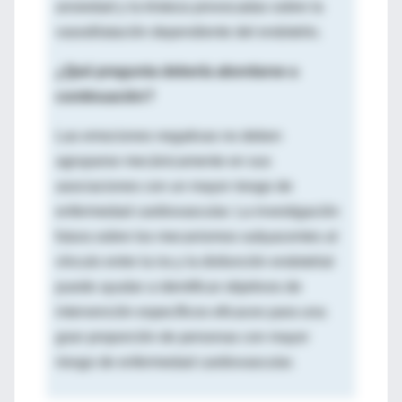
ansiedad y la tristeza provocadas sobre la
vasodilatación dependiente del endotelio.
¿Qué pregunta debería abordarse a
continuación?
Las emociones negativas no deben
agruparse mecánicamente en sus
asociaciones con un mayor riesgo de
enfermedad cardiovascular. La investigación
futura sobre los mecanismos subyacentes al
vínculo entre la ira y la disfunción endotelial
puede ayudar a identificar objetivos de
intervención específicos eficaces para una
gran proporción de personas con mayor
riesgo de enfermedad cardiovascular.