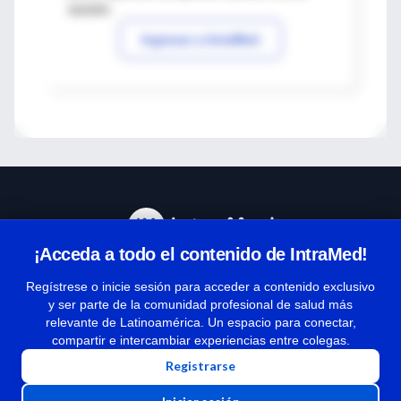
sesión
Ingresar a IntraMed
¡Acceda a todo el contenido de IntraMed!
Centro de Ayuda
Regístrese o inicie sesión para acceder a contenido exclusivo
y ser parte de la comunidad profesional de salud más
relevante de Latinoamérica. Un espacio para conectar,
Términos y condiciones
compartir e intercambiar experiencias entre colegas.
| Políticas de privacidad
Registrarse
| Todos los derechos reservados | Copyright 1997-2026