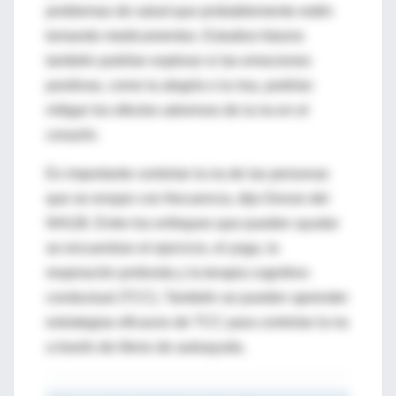
problemas de salud que probablemente estén
tomando medicamentos. Estudios futuros
también podrían explorar si las emociones
positivas, como la alegría o la risa, podrían
mitigar los efectos adversos de la ira en el
corazón.
Es importante controlar la ira de las personas
que se enojan con frecuencia, dijo Donze del
NHLBI. Entre los enfoques que pueden ayudar
se encuentran el ejercicio, el yoga, la
respiración profunda y la terapia cognitivo-
conductual (TCC). También se pueden aprender
estrategias eficaces de TCC para controlar la ira
a través de libros de autoayuda.