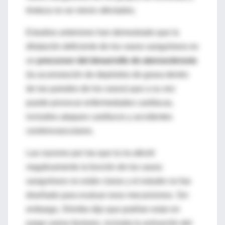
tristeza no se vieron afectados.
Estudios anteriores han demostrado que la
dilatación deficiente de los vasos sanguíneos es
un
precursor del desarrollo de aterosclerosis
(la acumulación de depósitos de grasa dentro
de las paredes de los vasos) que a su vez
puede provocar enfermedades cardíacas,
incluidos ataques cardíacos y accidentes
cerebrovasculares.
Las razones por las que la ira afectó
negativamente la función de los vasos
sanguíneos no están claras y el estudio no fue
diseñado para evaluar esos mecanismos. Sin
embargo, Shimbo dijo que podrían estar en
juego varios factores, incluida la activación del