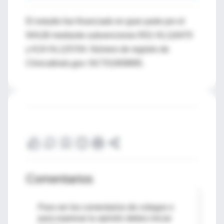
El estudio fue financiado en gran parte por el
NHLBI mediante subvenciones R01 HL116470
y K24 HL125704. Número de registro de
Clinicaltrials.gov: NCT01909895.
Comentarios
Para ver los comentarios de colegas o
para expresar tu opinión debes iniciar