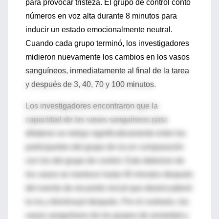
para provocar tristeza. El grupo de control contó
números en voz alta durante 8 minutos para
inducir un estado emocionalmente neutral.
Cuando cada grupo terminó, los investigadores
midieron nuevamente los cambios en los vasos
sanguíneos, inmediatamente al final de la tarea
y después de 3, 40, 70 y 100 minutos.
Los investigadores encontraron que la
capacidad de los vasos sanguíneos para
dilatarse
se redujo significativamente entre los
participantes del grupo de ira en comparación
con los del grupo de control. Este deterioro de
los vasos se mantuvo hasta 40 minutos después
del evento de recuerdo inicial que desencadenó
la ira y disminuyó después. Por el contrario, los
vasos sanguíneos de los grupos de ansiedad y