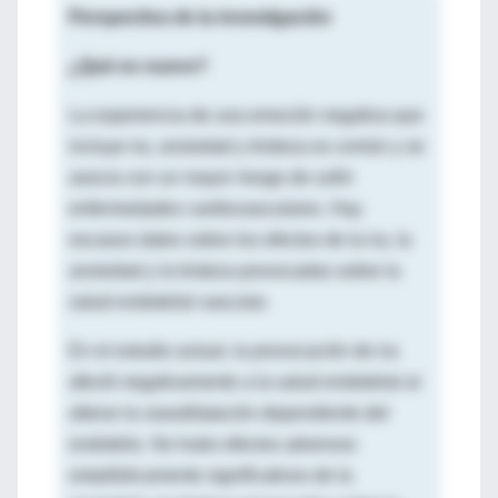
Perspectiva de la investigación
¿Qué es nuevo?
La experiencia de una emoción negativa que
incluye ira, ansiedad y tristeza es común y se
asocia con un mayor riesgo de sufrir
enfermedades cardiovasculares. Hay
escasos datos sobre los efectos de la ira, la
ansiedad y la tristeza provocadas sobre la
salud endotelial vascular.
En el estudio actual, la provocación de ira
afectó negativamente a la salud endotelial al
alterar la vasodilatación dependiente del
endotelio. No hubo efectos adversos
estadísticamente significativos de la