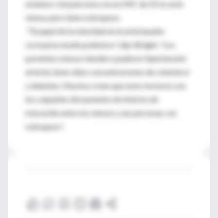
estatura. Una persona con un IMC de 25 no está
obesa, pero tiene sobrepeso.
"El papel de la obesidad en la arteriopatía
coronaria resulta polémico", dijo Wright. "Los
pacientes obesos tienden a padecer hipertensión
arterial, tener altas concentraciones de colesterol
y diabetes. Muchos creen que estos factores son
los culpables del aumento de infartos de
miocardio entre los obesos y las personas con
sobrepeso".