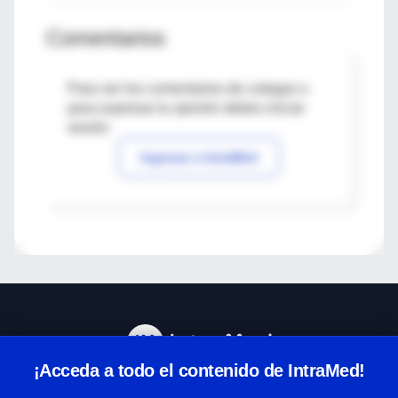
Comentarios
Para ver los comentarios de colegas o
para expresar tu opinión debes iniciar
sesión
Ingresar a IntraMed
¡Acceda a todo el contenido de IntraMed!
Centro de Ayuda