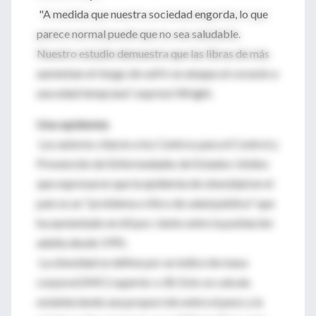
"A medida que nuestra sociedad engorda, lo que
parece normal puede que no sea saludable.
Nuestro estudio demuestra que las libras de más
aumentan el riesgo de sufrir un ataque al corazón a
una edad temprana", expresó Wright.
Una epidemia
Los autores citaron a los Centros para el Control y
Prevención de Enfermedades de Estados Unidos
que expresaron que la epidemia de obesidad en el
país es un "problema crítico de salud pública" que
ha aumentado en 60 por ciento entre la población
adulta desde 1991.
La obesidad se define por un índice de masa
corporal (IMC) superior a 30. Esto se calcula
estableciendo una proporción entre el peso y la