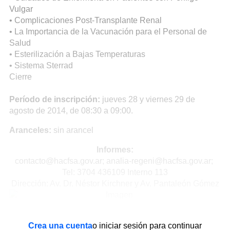
Vulgar
• Complicaciones Post-Transplante Renal
• La Importancia de la Vacunación para el Personal de
Salud
• Esterilización a Bajas Temperaturas
• Sistema Sterrad
Cierre
Período de inscripción:
jueves 28 y viernes 29 de
agosto de 2014, de 08:30 a 09:00.
Aranceles:
sin arancel
Informes:
contacto@hacfsa.gov.ar; analia-regeni@hacfsa.gov.ar;
Tel: 3704 436109 Interno 113
Dirección: Av. Dr. Néstor Kirchner y Av. Pantaleón Gómez
Crea una cuenta
o iniciar sesión para continuar