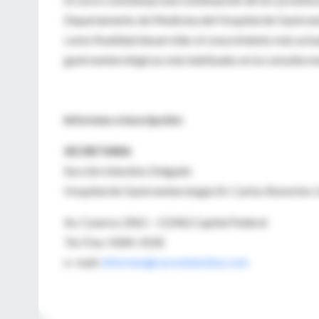
Departamento de Medicina del Hospital de Gastroent
como finalidad desarrollar el conocimiento más actual
gastroenterológicas más habituales en la consulta
Informes e inscripción:
SECRETARIA
Sección Intestino Delgado
Hospital de Gastroenterología Dr. Carlos Bonorino
Av. Caseros 2061 – (1246) Capital Federal
Tel /Fax: 4304-1018
e- mail:
informes@cursointestino.com