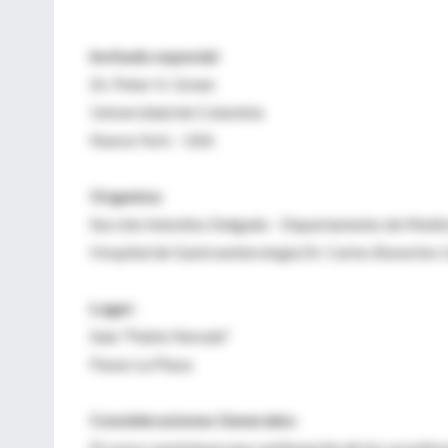
Invitado especial:
Dr. Peter H. Green
Universidad de Columbia
Nueva York - USA
Organiza:
Sección Intestino Delgado - Departamento de Medi
Hospital de Gastroenterología Dr. Carlos Bonorino
Lugar:
Sala "Pablo Neruda"
Paseo La Plaza
Consideraciones Generales:
El curso constutuye una continuación de los ya exitos