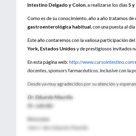
Intestino Delgado y Colon
, a realizarse los días
5 y
Como es de su conocimiento, año a año tratamos de de
gastroenterológica habitual
, con una puesta al dí
Este año contaremos con la valiosa participación del
York, Estados Unidos
y de prestigiosos invitados n
En esta página web:
http://www.cursointestino.com
docentes, sponsors farmacéuticos, inclusive con la po
Desde ya muy agradecidos por su atención y esperand
Dr. Eduardo Mauriño
Dr. Julio Bai
Dirección:
Julio C. Bai, Eduardo Mauriño