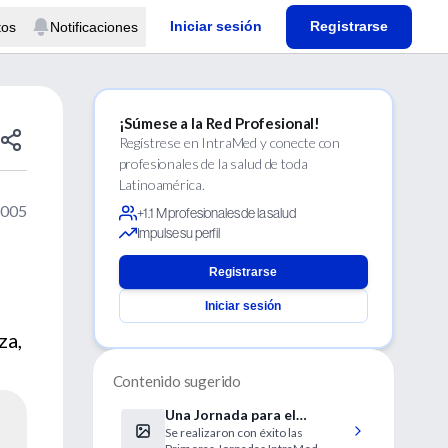
Iniciar sesión
Registrarse
tos
Notificaciones
¡Súmese a la Red Profesional!
Regístrese en IntraMed y conecte con
profesionales de la salud de toda
Latinoamérica.
2005
+1.1 M profesionales de la salud
Impulse su perfil
Registrarse
Iniciar sesión
za,
Contenido sugerido
Una Jornada para el
Se realizaron con éxito las
reencuentro con los