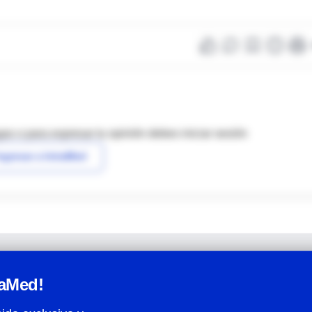
as o para expresar tu opinión debes iniciar sesión
ngresar a IntraMed
raMed!