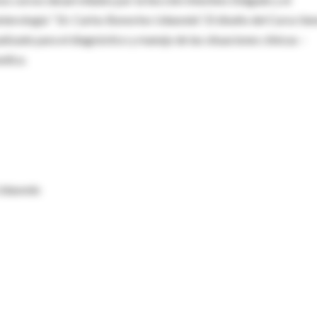
erología “ Dr. Carlos Bonorino Udaondo”. El diseño del Curso tie
izado para el diagnóstico y manejo de las situaciones clínicas –
 medica.
 Udaondo