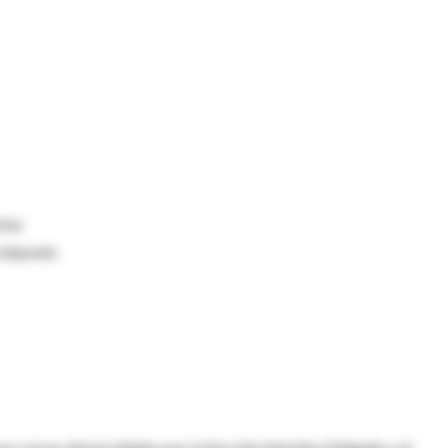
cina
 Udaondo
os cursos desarrollados por la Sección Intestino Delgado y el