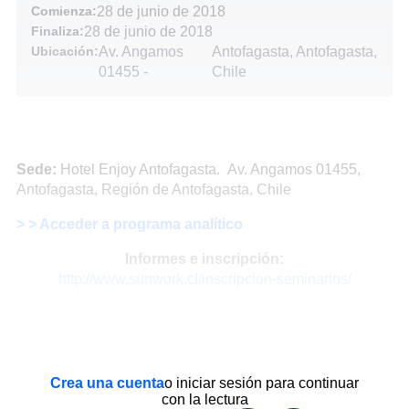
Comienza:
28 de junio de 2018
Finaliza:
28 de junio de 2018
Ubicación:
Av. Angamos
Antofagasta, Antofagasta,
01455
-
Chile
Sede:
Hotel Enjoy Antofagasta.
Av. Angamos 01455,
Antofagasta, Región de Antofagasta, Chile
> > Acceder a programa analítico
Informes e inscripción:
http://www.sunwork.cl/inscripcion-seminarios/
Crea una cuenta
o iniciar sesión para continuar
con la lectura