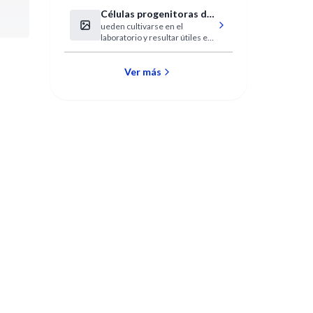
Medicina Interna
Células progenitoras de
ueden cultivarse en el
las principales células
laboratorio y resultar útiles en
del corazón
la medicina regenerativa
cardiovascular.
Ver más