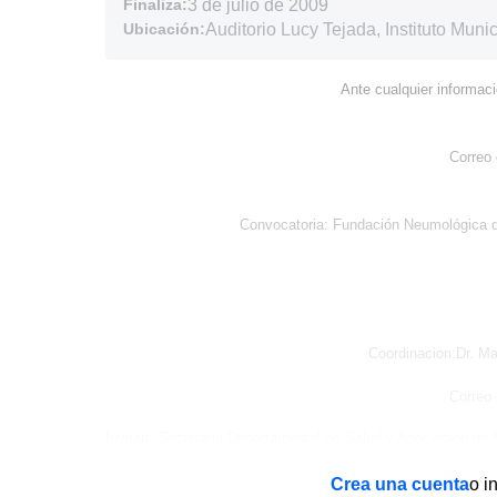
Finaliza:
3 de julio de 2009
Ubicación:
Auditorio Lucy Tejada, Instituto Muni
Ante cualquier informaci
Correo 
Convocatoria: Fundación Neumológica 
Coordinacion:Dr. M
Correo 
Invitan: Secretaria Departamental de Salud y Asociacion de 
Crea una cuenta
o i