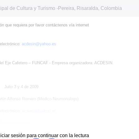
cipal de Cultura y Turismo
-
Pereira, Risaralda, Colombia
ón que requiera por favor contáctenos vía internet
electrónico:
acdesin@yahoo.es
del Eje Cafetero – FUNCAF - Empresa organizadora: ACDESIN.
Julio 3 y 4 de 2009
artín Alfonso Romero (Médico Neumonologo)
electrónico:
acdesin@yahoo.es
Medicina Interna.
niciar sesión para continuar con la lectura