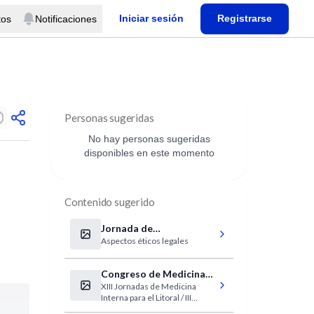
Iniciar sesión
Registrarse
tos
Notificaciones
Personas sugeridas
No hay personas sugeridas
disponibles en este momento
Contenido sugerido
Jornada de
Aspectos éticos legales
actualización en células
madre
Congreso de Medicina
XIII Jornadas de Medicina
Interna
Interna para el Litoral / III
Congreso Internacional de