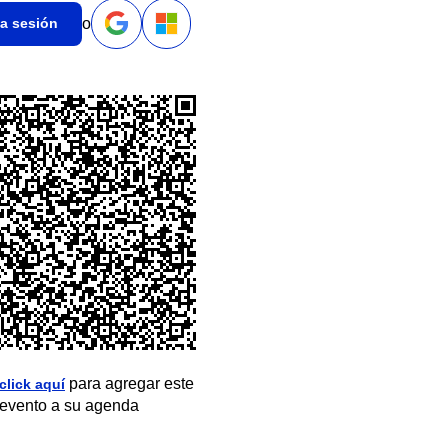
o
ia sesión
para agregar este
click aquí
evento a su agenda