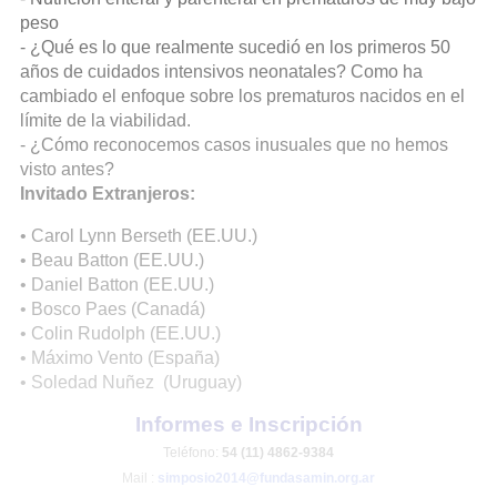
peso
- ¿Qué es lo que realmente sucedió en los primeros 50
años de cuidados intensivos neonatales? Como ha
cambiado el enfoque sobre los prematuros nacidos en el
límite de la viabilidad.
- ¿Cómo reconocemos casos inusuales que no hemos
visto antes?
Invitado Extranjeros:
• Carol Lynn Berseth (EE.UU.)
• Beau Batton (EE.UU.)
• Daniel Batton (EE.UU.)
• Bosco Paes (Canadá)
• Colin Rudolph (EE.UU.)
• Máximo Vento (España)
• Soledad Nuñez (Uruguay)
Informes e Inscripción
Teléfono:
54 (11) 4862-9384
Mail :
simposio2014@fundasamin.org.ar