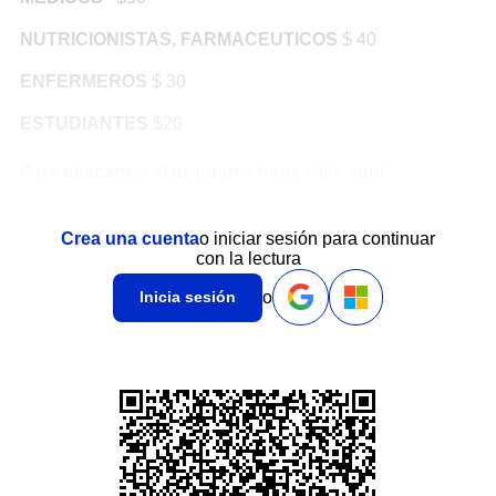
NUTRICIONISTAS, FARMACEUTICOS
$ 40
ENFERMEROS
$ 30
ESTUDIANTES
$20
Para descargar el programa
haga click aquí
Crea una cuenta
o iniciar sesión para continuar
con la lectura
o
Inicia sesión