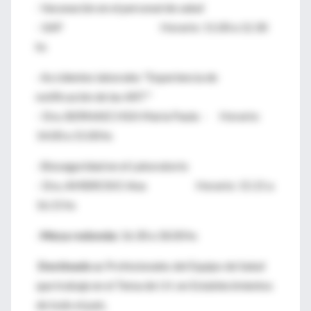
· Vacunación en el personal de salud
- SAP Horario: 11.00 a 12.30
hs
· Accidentes laborales "Experiencia de
notificación de las ART"
- Dra. BERNAECHEA María Paula - Horario:
14.00 a 15.00 hs
· Bioseguridad en el Laboratorio
- Dra. AMBROSIO Ana Horario: 15.15 a
16.15 hs
·
Mesa redonda:
16.30 a 18.00 hs
Destinado a:
Profesionales del Equipo de Salud
que trabaje en el Tema de I.H. en Establecimientos
de todo el país.