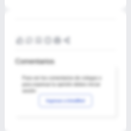
Comentarios
Para ver los comentarios de colegas o
para expresar tu opinión debes iniciar
sesión
Ingresar a IntraMed