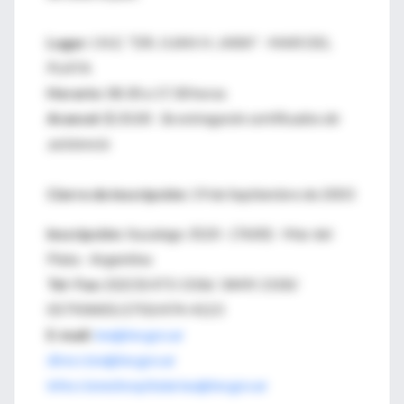
Lugar:
I.N.E. "DR. JUAN H. JARA" - MAR DEL
PLATA
Horario:
08.30 a 17.30 horas
Arancel:
$ 20.00
Se entregarán certificados de
asistencia
Cierre de inscripción:
19 de Septiembre de 2003
Inscripción:
Ituzaingo 3520 - (7600) - Mar del
Plata - Argentina
Tel- Fax:
(0223) 473-1506/ 3449/ 2100/
0579/8405/2750/474-4123
E-mail:
ine@ine.gov.ar
direccion@ine.gov.ar
infeccioneshospitalarias@ine.gov.ar