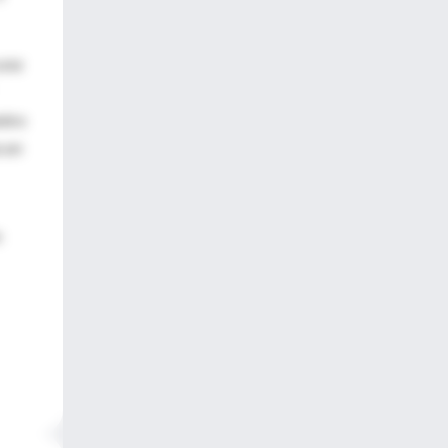
una
ntro
 en
n