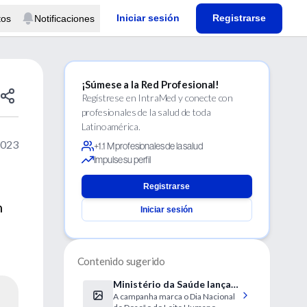
Iniciar sesión
Registrarse
tos
Notificaciones
¡Súmese a la Red Profesional!
Regístrese en IntraMed y conecte con
profesionales de la salud de toda
Latinoamérica.
2023
+1.1 M profesionales de la salud
Impulse su perfil
Registrarse
n
Iniciar sesión
Contenido sugerido
Ministério da Saúde lança
A campanha marca o Dia Nacional
campanha nacional de