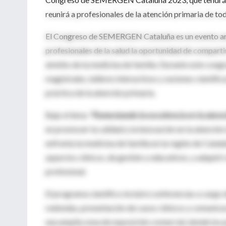
reunirá a profesionales de la atención primaria de to
El Congreso de SEMERGEN Cataluña es un evento anua
profesionales de la salud la oportunidad de compartir
ámbito de la medicina de familia. Durante este congr
magistrales, talleres interactivos y sesiones científ
práctica de la atención primaria.
Bajo el lema
"Fomentando la excelencia en la atenci
en promover la calidad y la innovación en la atención
enfrenta la medicina de familia en la región de Catal
aspectos clínicos, de gestión y educativos, y adquir
profesional.
El programa científico incluirá conferencias a cargo
redondas, presentación de casos clínicos y comunica
una amplia zona de exposición comercial, donde los 