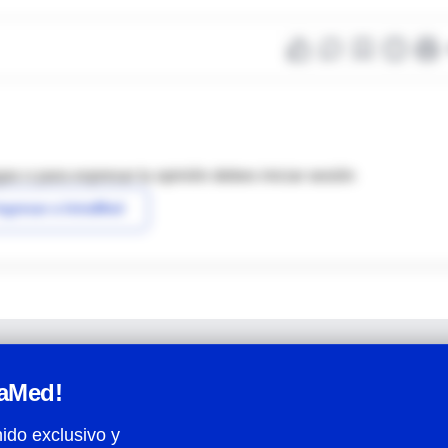
as o para expresar tu opinión debes iniciar sesión
ngresar a IntraMed
raMed!
ido exclusivo y