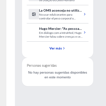
de Doação do Leite Humano
incentivo à doação de leite
humano
La OMS aconseja no utilizar
No usar edulcorantes para
edulcorantes sin azúcar
controlar el peso corporal o
reducir el riesgo de
enfermedades no transmisibles
Hugo Mercier: "As pessoas
Em diálogo com a IntraMed, Hugo
tendem a rejeitar tudo o
Mercier falou sobre crenças e seu
que não se encaixa com o
impacto nas pessoas.
que já acreditam"
Ver más
Personas sugeridas
No hay personas sugeridas disponibles
en este momento