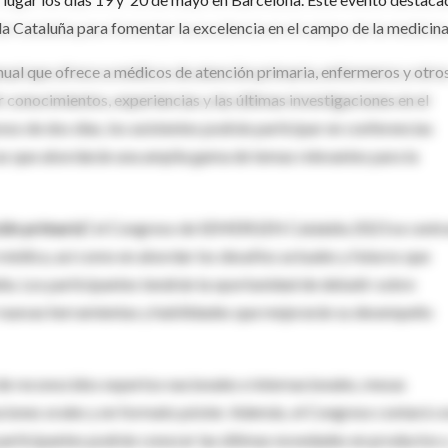
da Cataluña para fomentar la excelencia en el campo de la medicina
l que ofrece a médicos de atención primaria, enfermeros y otro
 conocimientos, experiencias y las últimas investigaciones en el
eso de dos días, los asistentes podrán participar en conferencias
icas que abordarán una amplia gama de temas relevantes para la
ón primaria",
el Congreso de SEMERGEN Cataluña 2023 se centr
 médica, así como en abordar los desafíos actuales y futuros que
uña. Los participantes tendrán la oportunidad de debatir sobre
ir nuevas herramientas y habilidades que mejorarán su desempeño
 de reconocidos expertos nacionales e internacionales, mesas
ciones orales y en formato póster. Además, el Congreso contará c
participantes podrán conocer las últimas novedades en productos 