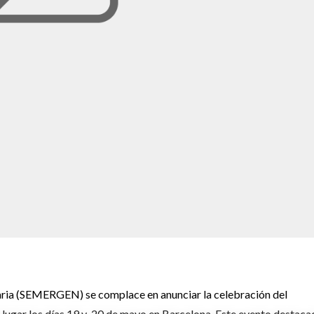
ria (SEMERGEN) se complace en anunciar la celebración del
gar los días 19 y 20 de mayo en Barcelona. Este evento destaca