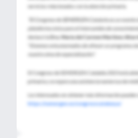
servicios relacionados con la atención primaria.
"El Congreso de SEMERGEN Cataluña es un evento de
plataforma única para el intercambio de conocimiento
destacó la
Dra. María del Carmen Martínez Altarr
"
Estamos entusiasmados de ofrecer un programa cient
nuestra área de especialización".
El Congreso de SEMERGEN Cataluña 2023 está abierto 
primaria y se espera una asistencia numerosa de médi
Los interesados en obtener más información pueden vi
https://semergen.es/congresocatalunya/