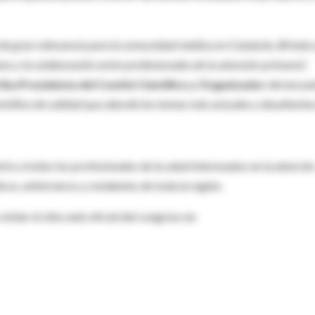
 gran relevancia para la comunidad médica en Cataluña. Brinda 
s y la colaboración entre profesionales de la atención primaria",
iba Presidenta del Comité Científico y Organizador
del encue
ífico de calidad que aborde los temas más actuales y desafiantes
a todos los profesionales de la salud interesados en la atenció
cos, enfermeros y residentes de toda la región.
sitar el sitio web oficial del congreso en