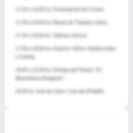
17.30 a 19.00 hs. Presentación de Cursos
17.30 a 19.00 hs. Mesas de Trabajos Libres.
17.30 a 19.00 hs. Talleres clínicos.
17:30 a 19.00 hs. Espacio: Niños, Adolescentes
y Familia.
19.00 a 19.30 hs. Entrega del Premio "Dr.
Maximiliano Bergwerk".
19.30 hs. Acto de cierre. Coro de APdeBA.