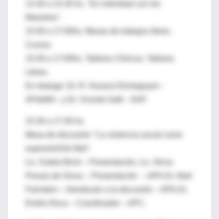
13.30 a 15.30 hs. "En intimidad con los
Maestros".
15:30 a 17:00hs. Mesas de trabajos libres.
Cursos.
15:30 a 17:00hs. Talleres Clínicos. Talleres
Libres.
En dialogo: Dr. R. Horacio Etchegoyen -
APdeBA - y Dr. Vicente Galli - SAP.
15.30 a 17.00 hs.
Mesa de discusión: “La violencia social como
expresiónDel Mal”.
Lic. Estela Bichi – Presentación, Lic. Alicia
Presas de Ginzo – Presentación – APA.Dr. Abel
Fainstein – Introductor a la discusión – APA.Dr.
Emilio Roca – Coordinador – APC.