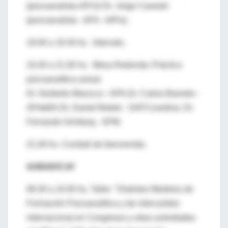
(psicoanalista-APU)/ Dr. Jorge Canestri
(psicoanalista - APA - AIPsi).
19.00 a 19.30 hs. Intervalo.
19.30 a 21.00 hs. Mesa Redonda: Práctica
psicoanalítica actual.
Dr. Norberto Marucco - APA.Dr. Carlos Barredo -
APdeBA.Dr. Daniel Biebel - SAP.Coordina: Dr.
Fernando Grinberg - SPM.
21.00 hs. Cocktail de bienvenida.
SABADO 24
08.30 a 10.00 hs. Taller: "Distintos Modelos de
Formación Psicoanalítica y de intercambio
internacional en Congresos y otras actividades