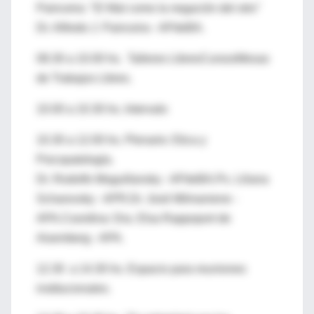
Painceira: "El Mal como la negación del otro"
Dr. Alfredo J. Painceira - APdeBA.
08.30 a 10.00 hs. Talleres LibresCursosMesas
de Trabajos Libres.
10.00 a 10.30 hs. Intervalo
10.30 a 12.00 hs. Plenario: Etica y
Psicopatología.
Dr. Rodolfo Moguillansky - APdeBA.Ps. Liliana
Scharovsky - APR.Dr. José Milmaniene -
APA.Coordina: Dra. Elsa Rappoport de
Aisemberg - APA.
12.30 a 14.30 hs. Espacio para reuniones
institucionales.