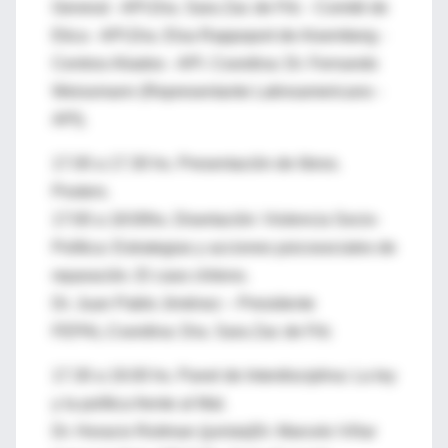
General - API.Dra. Sara Zac de Filc - Comité de
Etica - API.Dra. Elsa Rappoport de Aisemberg -
Centros Aliados - API. Coordina: Dr. Fernando
Weissmann (Representante Latinoamericano -
API).
17.00 a 17.30 hs. Presentación de libros.
Posters.
17:00 a 18:00hs. Disertación: Violencia Socio-
Política: Estrategias y acciones psicosociales de
reparación. El caso chileno.
Dr. Juan Pablo Jiménez – Presidente
FEPAL.Coordina: Dra. Sara Zac de Filc
17.30 a 19.00 hs. Panel de Interdisciplina: La ley
y la política frente al Mal.
Dr. Horacio Roitman (jurista)Dr. Marcelo Viñar