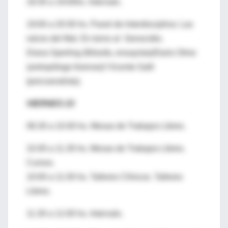
18:30 a 19:00hs. Intervalo.
19:00 a 20:30 hs. Panel de Interdisciplina: Las
raíces del Mal. En torno al Genocidio.
Diana Sperling (filósofa, ensayista)/Dario Olmo
(antropólogo forense)/ Vicente Galli
(psicoanalista).
VIERNES 23
08.30 a 10.00 hs. Mesas de Trabajos Libres.
10.00 a 11.30 hs. Mesas de Trabajos Libres.
Cursos.
10:00 a 11:30 hs. Talleres Clínicos. Talleres
Libres.
11.30 a 12.00 hs. Intervalo.