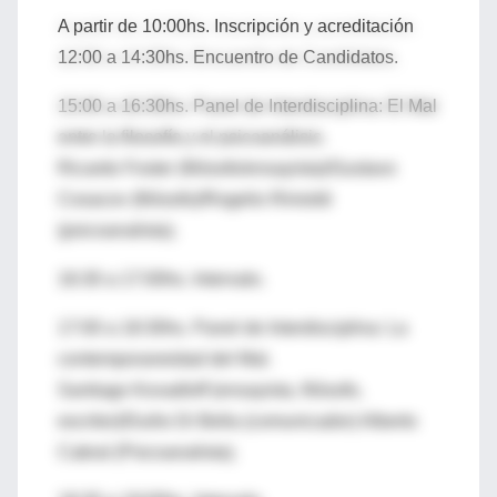
A partir de 10:00hs. Inscripción y acreditación
12:00 a 14:30hs. Encuentro de Candidatos.
15:00 a 16:30hs. Panel de Interdisciplina: El Mal
entre la filosofía y el psicoanálisis.
Ricardo Foster (filósofo/ensayista)/Gustavo
Cosacov (filósofo)/Rogelio Rimoldi
(psicoanalista).
16:30 a 17:00hs. Intervalo.
17:00 a 18:30hs. Panel de Interdisciplina: La
contemporaneidad del Mal.
Santiago Kovadloff (ensayista, filósofo,
escritor)/Duilio Di Bella (comunicador) Alberto
Cabral (Psicoanalista).