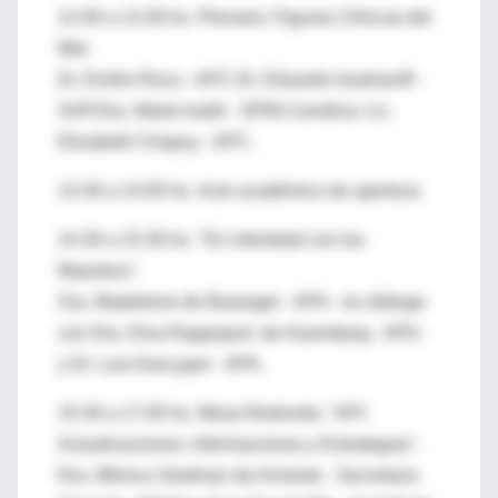
12.00 a 13.30 hs. Plenario: Figuras Clínicas del
Mal.
Dr. Emilio Roca - APC.Dr. Eduardo Issaharoff -
SAP.Dra. Marta Ivaldi - SPM.Coordina: Lic.
Elizabeth Chapuy - APC.
13.30 a 14.00 hs. Acto académico de apertura.
14.30 a 15.30 hs. "En intimidad con los
Maestros".
Sra. Madeleine de Baranger - APA - en diálogo
con Dra. Elsa Rappoport .de Aisemberg - APA -
y Dr. Luis Kancyper - APA.
15.30 a 17.00 hs. Mesa Redonda: "API:
Actualizaciones, Informaciones y Estrategias".
Dra. Mónica Siedman de Armesto - Secretaria