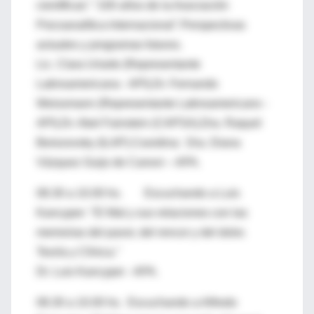
científicas"."100 años de la Asociación
Psicoanalítica Internacional".Perspectivas
actuales y programas futuros.
Lic. Clara Uriarte (Representante
Latinoamericana - API).Dr. Fernando
Weissmann (Representante Latinoamericano -
API).Dr. Abel Fainstein (CAPSA).Dra. Raquel
Berezovsky (ILAP).Coordina: Dra. Diana
Vázquez Guijo de Canovi – APA.
08.30 a 10.00 hs. Escuchando a Luis
Kancyper: "El Mal y sus relaciones con las
memorias del pavor, del rencor y del dolor.
Teoría y Clínica."
Dr. Luis Kancyper - APA.
08.30 a 10.00 hs. Escuchando a Alfredo