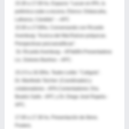
15.30 a 17.00 hs. Espacio: “Lacan en IPA, la
polémica sube a escena. Elenco: Didascalia,
Lafrance, Cándido”. – APC
15:30 a 17:00hs. Conversando con Ricardo
Avenburg: “Acerca del Mal.Raíces psíquicas.
Perspectivas psicoanalíticas”.
Dr. Ricardo Avenburg – APdeBA.Presentadora:
Lic. Dolores Banhos – APC:
15.3 0 a 18.30hs. Teatro Leído: "Caligula".
Dr. Manfredo Teicher: (Coordinador) y
colaboradores - APA.Comentadores: Dra.
Beatriz Gallo - APC y Dr. Diego José Rapela -
APC.
17.00 a 17.30 hs. Presentación de libros.
Posters.