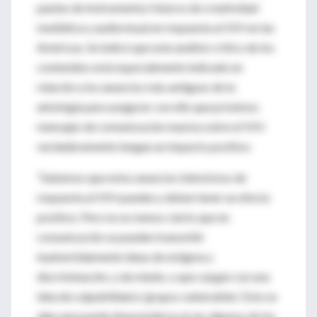
pautas de instrumentos futuros de creatividad
mediática y audiovisual en respuesta al VIH en las
Américas. Se indicó que este análisis crítico de los
contenidos está especialmente indicado en
relación a los anuncios más antiguos de la
antología para asegurar con ello que próximos
mensajes de comunicación masiva sobre el VIH
verdaderamente tengan un impacto positivo.
“Sabemos que estos anuncios televisivos de
respuesta al VIH pueden y deben tener un efecto
positivo. Pero no es menos cierto que en
comunicación se pueden transmitir
inadvertidamente ideas de estigma y
discriminación, o de miedo, o que cargan con una
idea de culpabilidad a ‘grupos vulnerables’. Esto es
algo que puede desprenderse al ver algunos de los