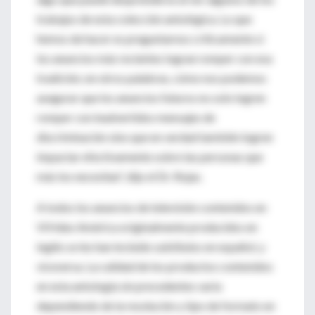
trabajos de esta colección antológica. Lo que
hemos de hacer es preguntarnos críticamente si
los anuncios más recientes logran romper con esa
tradición; en otros palabras, cómo nos podemos
asegurar que los anuncios futuros no solo logren
romper con inadvertidos mensajes de
discriminación sino que en verdad también logren
impactar efectivamente sobre las personas que
más los necesitan”, dijo el Dr. Rojas.
A todos los anuncios de televisión contenidos en
VIHdeo América originalmente producidos en
inglés se les han incluido subtítulos en español, y
viceversa. La calidad de los productos contenidos
en esta antología sin precedentes varia
dependiendo de la resolución y tipo de formato en