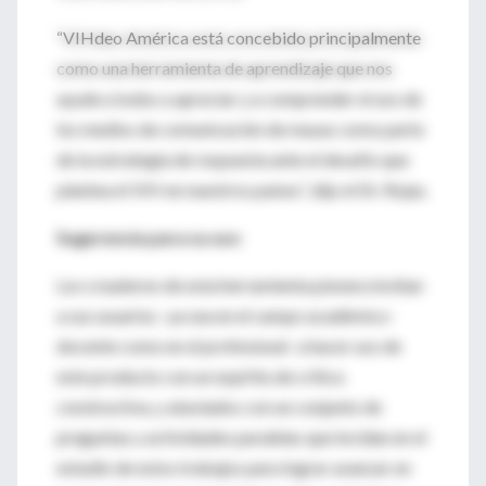
“VIHdeo América está concebido principalmente
como una herramienta de aprendizaje que nos
ayude a todos a apreciar y a comprender el uso de
los medios de comunicación de masas como parte
de la estrategia de respuesta ante el desafío que
plantea el VIH en nuestros países”, dijo el Dr. Rojas.
Sugerencia para su uso
Los creadores de esta herramienta pionera invitan
a sus usuarios -ya sea en el campo académico-
docente como en el profesional- a hacer uso de
este producto con un espíritu de crítica
constructiva, y ataviados con un conjunto de
preguntas y actividades paralelas que incidan en el
estudio de estos trabajos para lograr avanzar en