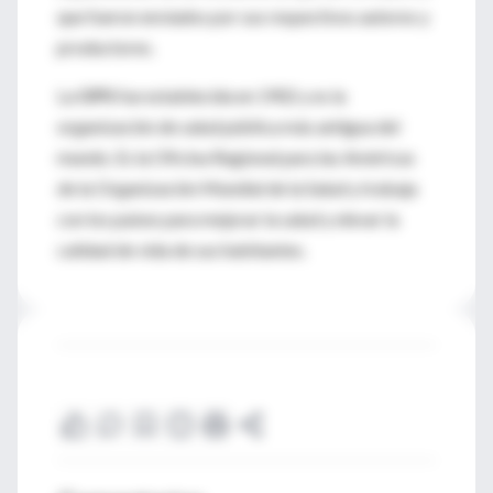
que fueron enviados por sus respectivos autores y
productores.
La
OPS
fue establecida en 1902 y es la
organización de salud pública más antigua del
mundo. Es la Oficina Regional para las Américas
de la Organización Mundial de la Salud y trabaja
con los países para mejorar la salud y elevar la
calidad de vida de sus habitantes.