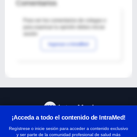
Comentarios
Para ver los comentarios de colegas o
para expresar tu opinión debes iniciar
sesión
Ingresar a IntraMed
¡Acceda a todo el contenido de IntraMed!
Centro de Ayuda
Regístrese o inicie sesión para acceder a contenido exclusivo
y ser parte de la comunidad profesional de salud más