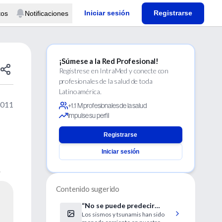
Iniciar sesión
Registrarse
tos
Notificaciones
¡Súmese a la Red Profesional!
Regístrese en IntraMed y conecte con
profesionales de la salud de toda
Latinoamérica.
2011
+1.1 M profesionales de la salud
Impulse su perfil
Registrarse
Iniciar sesión
.
Contenido sugerido
“No se puede predecir
Los sismos y tsunamis han sido
cuándo sucederá un