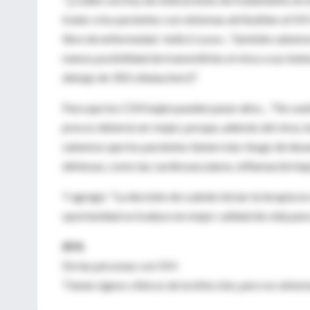
tratar a los pacientes con síntomas atribuibles al VI
libre de enfermedad -indicó Losso-. También sabemo
menos posibilidad de transmitirles el virus a sus be
debajo de 350 células/mm3."
Para que los CD4 bajen pueden pasar años... "No suel
precoz debería ser mejor, porque, además del virus,
sabemos que los pacientes tienen más riesgo de desa
defensas, como las cardiovasculares, inflamación hep
Y agregó: "La decisión de cuándo iniciar la terapia n
oportunidad se traduce en mejor calidad de vida para
85%
De las personas con VIH
Tienen signos clínicos de la infección, pero no síntom