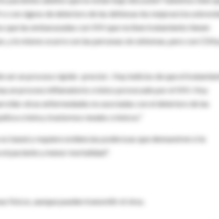
H o con signos de deterioro de las defensas les mejorará la sobrevi
s que las embarazadas con VIH que reciben tratamiento tienen
bes, y lo mismo ocurre con las personas sin síntomas, pero con CD4 
e ser un proceso rápido -precisó-. Hay indicios de que el tratamie
 hay un proceso inflamatorio crónico provocado por el VIH. Hoy
rrollar otras enfermedades no asociadas con el deterioro de las
ática crónica, trastornos renales crónicos."
o es banal y requiere evidencias poderosas que demuestren si la
 el paciente y menor mortalidad".
as físicos, aunque pueden transmitir el virus.