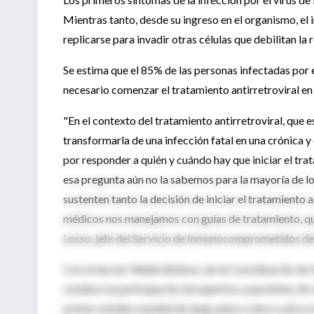
Mientras tanto, desde su ingreso en el organismo, el
replicarse para invadir otras células que debilitan l
Se estima que el 85% de las personas infectadas por 
necesario comenzar el tratamiento antirretroviral en
"En el contexto del tratamiento antirretroviral, que
transformarla de una infección fatal en una crónica y
por responder a quién y cuándo hay que iniciar el tr
esa pregunta aún no la sabemos para la mayoría de los
sustenten tanto la decisión de iniciar el tratamiento a
médicos nos manejamos con guías de tratamiento, que
Losso, jefe del Servicio de Inmunocomprometidos de
Con el doctor Waldo Belloso, de la Coordinación de 
conduce la participación de expertos y pacientes de c
primer estudio mundial de largo plazo sobre cuál es e