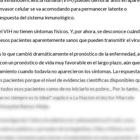
 invasor celular se va acomodando para permanecer latente o
a respuesta del sistema inmunológico.
el VIH no tienen síntomas físicos. Y, por ahora, se desconoce cuánd
 esos pacientes aparentemente sanos que pueden transmitir el viru
 es lo que cambió dramáticamente el pronóstico de la enfermedad, a
 con un pronóstico de vida muy favorable en el largo plazo, aún qu
atamiento cuando todavía no aparecieron los síntomas. La respuesta
 pacientes porque el nivel de evidencias científicas disponibles q
 todos esos pacientes como de no iniciarlo es pobre... Por lo tanto, 
 no siempre es lo ideal", explicó a La Nacion el doctor Marcelo
l hospital Ramos Mejía.
Investigación Clínica Académica en Latinoamérica (Cical), Losso
entros públicos y privados de la Argentina, Chile y México en el
l mejor momento para iniciar el tratamiento en estos pacientes. El