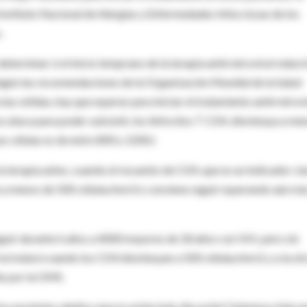
l Instituto Nacional de Alergias y Enfermedades Infecciosas de los
.
eterminar si el inicio temprano de la terapia antirretroviral reducir
Según las recomendaciones de la Organización Mundial de la Salud
ias sólidas, hay que esperar para iniciar el tratamiento antirretrovi
rus ataca para poder subsistir, los linfocitos T CD4, disminuya a me
s células es de entre 800 y 1200.)
la terapia antes, cuando el recuento de CD4, que es un indicador cl
ae a menos de 500 células/mm3 o conviene seguir esperando aún má
guir durante 6 años a 4000 mayores de 18 años con VIH, pero sin
se la tratará cuando los CD4 disminuyan a 500 células/mm3, y a la ot
do por la OMS.
los pacientes adultos que no están bajo discusión? Sabemos bien q