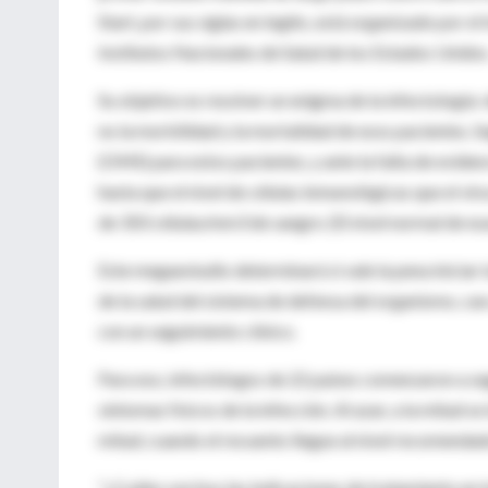
Start, por sus siglas en inglés, está organizado por e
Institutos Nacionales de Salud de los Estados Unidos
Su objetivo es resolver un enigma de la infectología: d
no la morbilidad y la mortalidad de esos pacientes. 
(OMS) para estos pacientes, y ante la falta de evidenc
hasta que el nivel de células inmunológicas que el vi
de 350 células/mm3 de sangre. (El nivel normal de esa
Este megaestudio determinará si vale la pena iniciar 
de la salud del sistema de defensa del organismo, c
con un seguimiento clínico.
Para eso, infectólogos de 22 países comenzaron a se
síntomas físicos de la infección. Al azar, a la mitad 
mitad, cuando el recuento llegue al nivel recomenda
"¿Cuáles son hoy las indicaciones de tratamiento en 