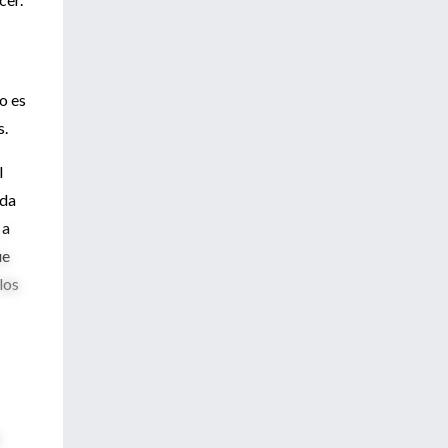
o es
s.
l
eda
 a
ue
los