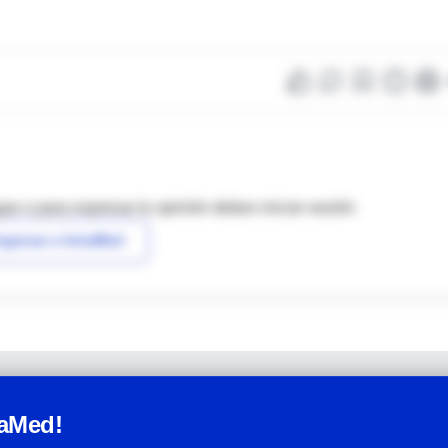
as o para expresar tu opinión debes iniciar sesión
ngresar a IntraMed
raMed!