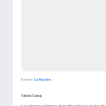
Fuente
:
La Nación
Fabiola Czubaj
Los primeros síntomas de la infección por el virus 