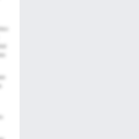
ía o
ral
nos
ave
s
ra
ue