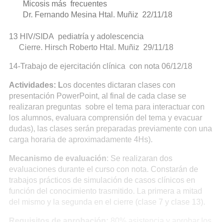
Micosis más frecuentes
Dr. Fernando Mesina Htal. Muñiz 22/11/18
13 HIV/SIDA pediatría y adolescencia
Cierre. Hirsch Roberto Htal. Muñiz 29/11/18
14-Trabajo de ejercitación clínica con nota 06/12/18
Actividades: L
os docentes dictaran clases con
presentación PowerPoint, al final de cada clase se
realizaran preguntas sobre el tema para interactuar con
los alumnos, evaluara comprensión del tema y evacuar
dudas), las clases serán preparadas previamente con una
carga horaria de aproximadamente 4Hs).
Mecanismo de evaluación
: Se realizaran dos
evaluaciones durante el curso con nota. Constarán de
trabajos prácticos de simulación de casos clínicos en
función del conocimiento trasmitido. La primera a mitad
del mismo y la segunda en el cierre (clase 7 y clase 13).
Requisitos de aprobación:
80% asistencia y aprobar los