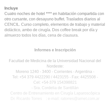
Incluye
Cuatro noches de hotel **** en habitación compartida con
otro cursante, con desayuno buffet. Traslados diarios al
CENCIL. Curso completo, elementos de trabajo y material
didáctico, ambo de cirugía. Dos coffee break por día y
almuerzo todos los días, cena de clausura.
Informes e Inscripción
Facultad de Medicina de la Universidad Nacional del
Nordeste:
Moreno 1240 - 3400 - Corrientes - Argentina -
Tel: +54 379 4422290 / 4423155 - Fax: 4425508 -
Cel: +54-379 154398821
- Sra. Cordelia de Santillán
Centro de Entrenamiento en Cirugía Laparoscópica
Dr. Ricardo Torres : e-mail: ratorres@arnet.com.ar