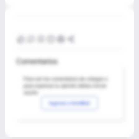
Comentarios
Para ver los comentarios de colegas o
para expresar tu opinión debes iniciar
sesión
Ingresar a IntraMed