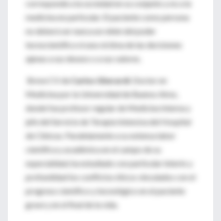
corresponde a la sociedad en su conjunto y no a la
medicina en particular. El paciente como persona
no deberá ser nunca un rehén del poder
tecnocientífico ni una víctima de las decisiones
ajenas a sus deseos o a sus valores.
Breve CV de
Carlos Gherardi
. Doctor en
Medicina por la Universidad de Buenos Aires,
donde fue profesor regular de Medicina Interna y
jefe del Servicio de Terapia Intensiva del Hospital
de Clínicas. Paralelamente a su extensa labor
científica y académica en el campo de su
especialidad, ha estudiado con particular interés y
profundidad los conflictos éticos vinculados con el
progreso científico y tecnológico en el paciente
grave y en el final de la vida.